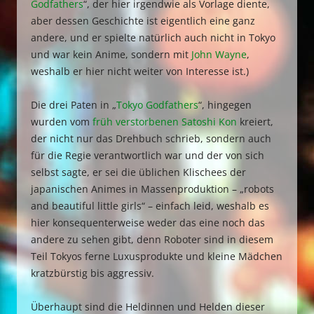
Godfathers
“, der hier irgendwie als Vorlage diente,
aber dessen Geschichte ist eigentlich eine ganz
andere, und er spielte natürlich auch nicht in Tokyo
und war kein Anime, sondern mit
John Wayne
,
weshalb er hier nicht weiter von Interesse ist.)
Die drei Paten in „
Tokyo Godfathers
“, hingegen
wurden vom
früh verstorbenen Satoshi Kon
kreiert,
der nicht nur das Drehbuch schrieb, sondern auch
für die Regie verantwortlich war und der von sich
selbst sagte, er sei die üblichen Klischees der
japanischen Animes in Massenproduktion – „robots
and beautiful little girls“ – einfach leid, weshalb es
hier konsequenterweise weder das eine noch das
andere zu sehen gibt, denn Roboter sind in diesem
Teil Tokyos ferne Luxusprodukte und kleine Mädchen
kratzbürstig bis aggressiv.
Überhaupt sind die Heldinnen und Helden dieser