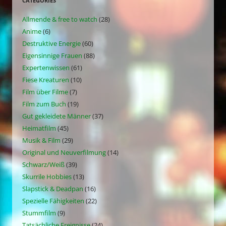
CATEGORIES
Allmende & free to watch
(28)
Anime
(6)
Destruktive Energie
(60)
Eigensinnige Frauen
(88)
Expertenwissen
(61)
Fiese Kreaturen
(10)
Film über Filme
(7)
Film zum Buch
(19)
Gut gekleidete Männer
(37)
Heimatfilm
(45)
Musik & Film
(29)
Original und Neuverfilmung
(14)
Schwarz/Weiß
(39)
Skurrile Hobbies
(13)
Slapstick & Deadpan
(16)
Spezielle Fähigkeiten
(22)
Stummfilm
(9)
Tatsächliche Ereignisse
(24)