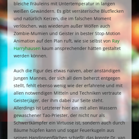
bleiche Fräuleins mit Untertemperatur in langen
weißen Gewändern. Es gibt verräterische Blutflecken
und natürlich Kerzen, die im falschen Moment
verlöschen, was wiederum außer Wölfen auch
Zombie-Mumien und Geister in bester Stop-Motion
Animation auf den Plan ruft, wie sie selbst von
Ray
Harryhausen
kaum ansprechender hätten gestaltet
werden können.
Auch die Figur des etwas naiven, aber anständigen
jungen Mannes, der sich all dem beherzt entgegen
stellt, fehlt ebenso wenig wie der erfahrene und mit
allen notwendigen Mitteln und Techniken vertraute
Geisterjäger, der ihm dabei zur Seite steht.
Allerdings ist Letzterer hier ein mit allen Wassern
gewaschener Tao-Priester, der nicht nur als
Schwertkämpfer ein Virtuose ist, sondern auch durch
Bäume hüpfen kann und sogar Feuerkugeln aus
seinen Handinnenflächen schießt: das konnte Dr. van