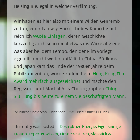
Helsing nie, egal in welcher Verfilmung.
Wir haben es hier also mit einem wilden Genremix
zu tun, einer Fantasy-Horror-Liebes-Komödie mit
reichlich
Wuxia-Einlagen
, deren Geschichte
kurzzeitig auch schon mal etwas ins Wirre abgleitet,
was aber bei dem Tempo, den der Film vorlegt,
eigentlich nicht weiter auffällt. In China, Südkorea
und Japan kam das Ende der 1980er Jahre beim
Publikum gut an, wurde zudem beim
Hong Kong Film
Award mehrfach ausgezeichnet
und machte den
Regisseur und Martial Arts Choreographen
Ching
Siu-Tung bis heute zu einem vielbeschäftigten Mann
.
(A Chinese Ghost Story, Hong Kong 1987; Regie: Ching Siu-Tung.)
This entry was posted in
Destruktive Energie
,
Eigensinnige
Frauen
,
Expertenwissen
,
Fiese Kreaturen
,
Slapstick &