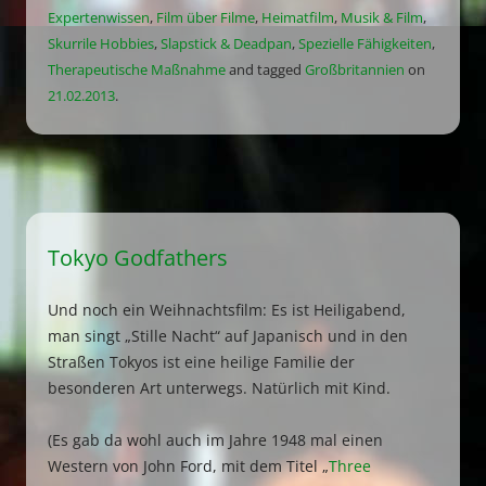
Expertenwissen
,
Film über Filme
,
Heimatfilm
,
Musik & Film
,
Skurrile Hobbies
,
Slapstick & Deadpan
,
Spezielle Fähigkeiten
,
Therapeutische Maßnahme
and tagged
Großbritannien
on
21.02.2013
.
Tokyo Godfathers
Und noch ein Weihnachtsfilm: Es ist Heiligabend,
man singt „Stille Nacht“ auf Japanisch und in den
Straßen Tokyos ist eine heilige Familie der
besonderen Art unterwegs. Natürlich mit Kind.
(Es gab da wohl auch im Jahre 1948 mal einen
Western von John Ford, mit dem Titel „
Three