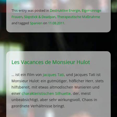
This entry was posted in
Destruktive Energie
,
Eigensinnige
Frauen
,
Slapstick & Deadpan
,
Therapeutische Maßnahme
and tagged
Spanien
on
11.08.2011
.
Les Vacances de Monsieur Hulot
… ist ein Film von
Jacques Tati
, und Jacques Tati ist
Monsieur Hulot: ein gutmütiger, höflicher Herr, stets
hilfsbereit, mit etwas altmodischen Manieren und
einer
charakteristischen Silhuette
, der, meist
unbeabsichtigt, aber sehr wirkungsvoll, Chaos in
geordnete Verhältnisse bringt.