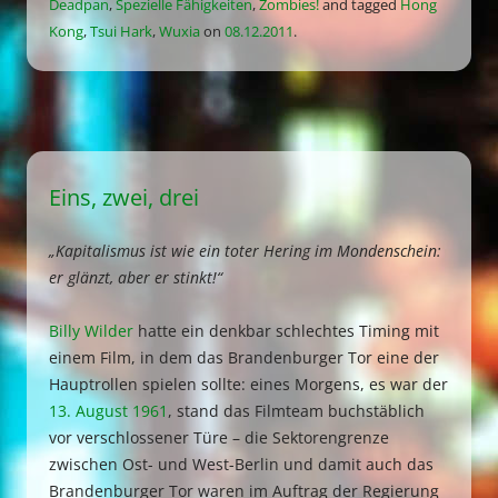
Deadpan
,
Spezielle Fähigkeiten
,
Zombies!
and tagged
Hong
Kong
,
Tsui Hark
,
Wuxia
on
08.12.2011
.
Eins, zwei, drei
„Kapitalismus ist wie ein toter Hering im Mondenschein:
er glänzt, aber er stinkt!“
Billy Wilder
hatte ein denkbar schlechtes Timing mit
einem Film, in dem das Brandenburger Tor eine der
Hauptrollen spielen sollte: eines Morgens, es war der
13. August 1961
, stand das Filmteam buchstäblich
vor verschlossener Türe – die Sektorengrenze
zwischen Ost- und West-Berlin und damit auch das
Brandenburger Tor waren im Auftrag der Regierung