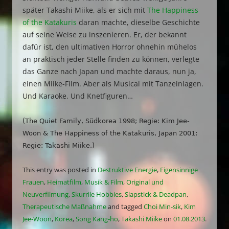
später Takashi Miike, als er sich mit
The Happiness
of the Katakuris
daran machte, dieselbe Geschichte
auf seine Weise zu inszenieren. Er, der bekannt
dafür ist, den ultimativen Horror ohnehin mühelos
an praktisch jeder Stelle finden zu können, verlegte
das Ganze nach Japan und machte daraus, nun ja,
einen Miike-Film. Aber als Musical mit Tanzeinlagen.
Und Karaoke. Und Knetfiguren…
(The Quiet Family, Südkorea 1998; Regie: Kim Jee-
Woon & The Happiness of the Katakuris, Japan 2001;
Regie: Takashi Miike.)
This entry was posted in
Destruktive Energie
,
Eigensinnige
Frauen
,
Heimatfilm
,
Musik & Film
,
Original und
Neuverfilmung
,
Skurrile Hobbies
,
Slapstick & Deadpan
,
Therapeutische Maßnahme
and tagged
Choi Min-sik
,
Kim
Jee-Woon
,
Korea
,
Song Kang-ho
,
Takashi Miike
on
01.08.2013
.