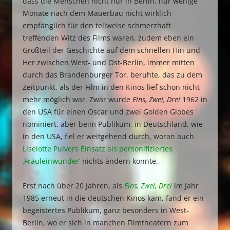
dass die Menschen nicht nur in Berlin, nur wenige
Monate nach dem Mauerbau nicht wirklich
empfänglich für den teilweise schmerzhaft
treffenden Witz des Films waren, zudem eben ein
Großteil der Geschichte auf dem schnellen Hin und
Her zwischen West- und Ost-Berlin, immer mitten
durch das Brandenburger Tor, beruhte, das zu dem
Zeitpunkt, als der Film in den Kinos lief schon nicht
mehr möglich war. Zwar wurde
Eins, Zwei, Drei
1962 in
den USA für einen Oscar und zwei Golden Globes
nominiert, aber beim Publikum, in Deutschland, wie
in den USA, fiel er weitgehend durch, woran auch
Liselotte Pulvers Einsatz als personifiziertes
‚Fräuleinwunder‘
nichts ändern konnte.
Erst nach über 20 Jahren, als
Eins, Zwei, Drei
im Jahr
1985 erneut in die deutschen Kinos kam, fand er ein
begeistertes Publikum, ganz besonders in West-
Berlin, wo er sich in manchen Filmtheatern zum