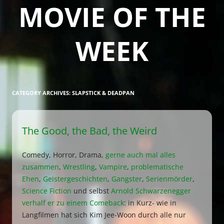
MOVIE OF THE
WEEK
CATEGORY ARCHIVES:
SLAPSTICK & DEADPAN
The Good, the Bad, the Weird
Comedy, Horror, Drama,
gerne auch mal alles
zusammen
,
Wrestling
,
Vampire
,
problematische
Ehen
,
Geistergeschichten
,
Gangster
,
Serienmörder
,
Science Fiction
und selbst
Arnold Schwarzenegger
verhalf er zu einem Comeback
: in Kurz- wie in
Langfilmen hat sich Kim Jee-Woon durch alle nur