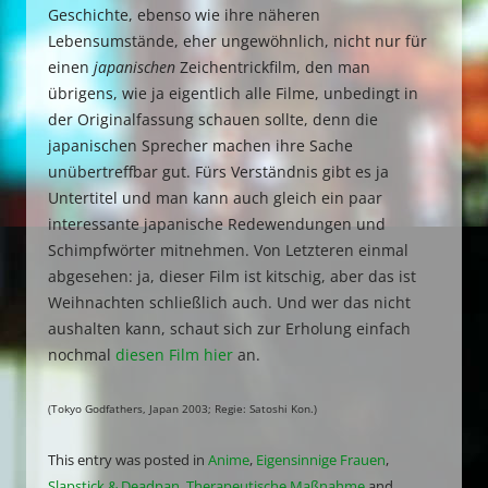
Geschichte, ebenso wie ihre näheren
Lebensumstände, eher ungewöhnlich, nicht nur für
einen
japanischen
Zeichentrickfilm, den man
übrigens, wie ja eigentlich alle Filme, unbedingt in
der Originalfassung schauen sollte, denn die
japanischen Sprecher machen ihre Sache
unübertreffbar gut. Fürs Verständnis gibt es ja
Untertitel und man kann auch gleich ein paar
interessante japanische Redewendungen und
Schimpfwörter mitnehmen. Von Letzteren einmal
abgesehen: ja, dieser Film ist kitschig, aber das ist
Weihnachten schließlich auch. Und wer das nicht
aushalten kann, schaut sich zur Erholung einfach
nochmal
diesen Film hier
an.
(Tokyo Godfathers, Japan 2003; Regie: Satoshi Kon.)
This entry was posted in
Anime
,
Eigensinnige Frauen
,
Slapstick & Deadpan
,
Therapeutische Maßnahme
and