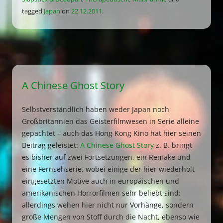
tagged
Japan
on
22.12.2011
.
A Chinese Ghost Story
Selbstverständlich haben weder Japan noch
Großbritannien das Geisterfilmwesen in Serie alleine
gepachtet – auch das Hong Kong Kino hat hier seinen
Beitrag geleistet:
A Chinese Ghost Story
z. B. bringt
es bisher auf zwei Fortsetzungen, ein Remake und
eine Fernsehserie, wobei einige der hier wiederholt
eingesetzten Motive auch in europäischen und
amerikanischen Horrorfilmen sehr beliebt sind:
allerdings wehen hier nicht nur Vorhänge, sondern
große Mengen von Stoff durch die Nacht, ebenso wie