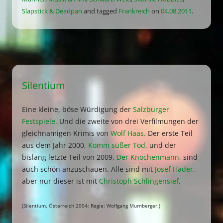
Slapstick & Deadpan
and tagged
Frankreich
on
04.08.2011
.
Silentium
Eine kleine, böse Würdigung der
Salzburger
Festspiele.
Und die zweite von drei Verfilmungen der
gleichnamigen Krimis von
Wolf Haas.
Der erste Teil
aus dem Jahr 2000,
Komm süßer Tod
, und der
bislang letzte Teil von 2009,
Der Knochenmann
, sind
auch schön anzuschauen. Alle sind mit
Josef Hader
,
aber nur dieser ist mit
Christoph Schlingensief
.
(Silentium, Österreich 2004; Regie: Wolfgang Murnberger.)