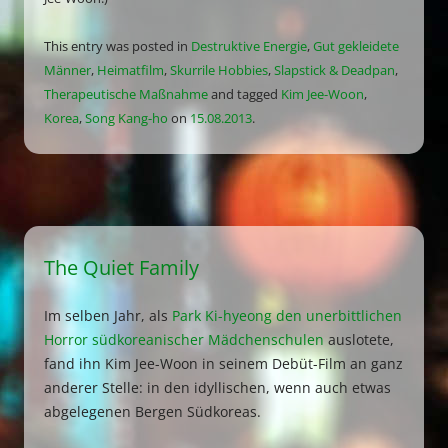
This entry was posted in
Destruktive Energie
,
Gut gekleidete
Männer
,
Heimatfilm
,
Skurrile Hobbies
,
Slapstick & Deadpan
,
Therapeutische Maßnahme
and tagged
Kim Jee-Woon
,
Korea
,
Song Kang-ho
on
15.08.2013
.
The Quiet Family
Im selben Jahr, als
Park Ki-hyeong den unerbittlichen
Horror südkoreanischer Mädchenschulen
auslotete,
fand ihn Kim Jee-Woon in seinem Debüt-Film an ganz
anderer Stelle: in den idyllischen, wenn auch etwas
abgelegenen Bergen Südkoreas.