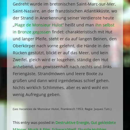
Gedreht wurde im bretonischen Saint-Marc-sur-Mer,
Saint-Nazaire, an der französischen Atlantikküste, wo
der Strand in Anerkennung seiner Verdienste heute
„
Plage de Monsieur Hulot
“ heißt und man
ihn selbst
in Bronze gegossen
findet: charakteristisch mit Hut
und langer Pfeife, steht er da auf langen Beinen, den
Oberkörper nach vorne gelehnt, die Hände in den
Rücken gestützt, blickt er auf das Meer, und kein
Zweifel, gleich wird er losgehen, ständig den Hut
anhebend, um gewissenhaft nach rechts und links
Feriengäste, Strandmöwen und leere Boote zu
grüßen und dann wird irgendetwas schief gehen.
Nichts wirklich Schlimmes, aber es wird wohl ein
wenig Aufregung geben.
(Les Vacances de Monsieur Hulot, Frankreich 1953; Regie: Jaques Tati.)
This entry was posted in
Destruktive Energie
,
Gut gekleidete
Männer
,
Musik & Film
,
Schwarz/Weiß
,
Skurrile Hobbies
,