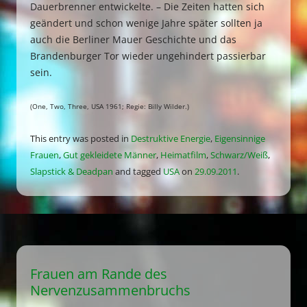
Dauerbrenner entwickelte. – Die Zeiten hatten sich
geändert und schon wenige Jahre später sollten ja
auch die Berliner Mauer Geschichte und das
Brandenburger Tor wieder ungehindert passierbar
sein.
(One, Two, Three, USA 1961; Regie: Billy Wilder.)
This entry was posted in
Destruktive Energie
,
Eigensinnige
Frauen
,
Gut gekleidete Männer
,
Heimatfilm
,
Schwarz/Weiß
,
Slapstick & Deadpan
and tagged
USA
on
29.09.2011
.
Frauen am Rande des
Nervenzusammenbruchs