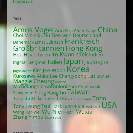
Impressum
TAGS
Amos Vogel
China
Ann Hui
Chen Kaige
Choi Min-sik
Chu Tien-wen
Deutschland
Frankreich
Dänemark
Ernst Lubitsch
Großbritannien
Hong Kong
Im Kwon-taek
Hou Hsiao-hsien
Indien
Japan
Italien
Ingmar Bergman
Jia Zhang-ke
Korea
Kim Jee-Woon
Jugoslawien
Kurosawa Akira
Lee Chang-dong
Luis Bunuel
Maggie Cheung
Mexico
Michelangelo Antonioni
Park Chan-wook
Taiwan
Song Kang-ho
Schweden
Toho
Takashi Miike
Takeshi Kitano
Thailand
USA
Tony Leung
Tsui Hark
UdSSR & Russland
Wu Nien-jen
Wuxia
Wong Kar-wei
Zhang Yimou
Österreich