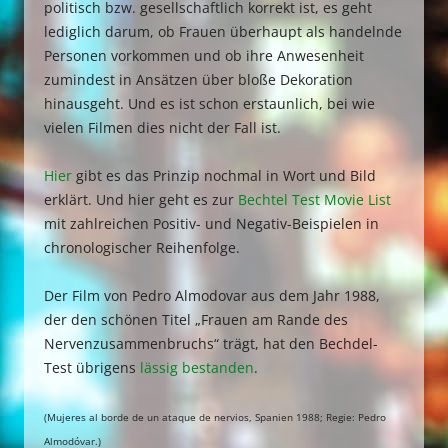
politisch bzw. gesellschaftlich korrekt ist, es geht
lediglich darum, ob Frauen überhaupt als handelnde
Personen vorkommen und ob ihre Anwesenheit
zumindest in Ansätzen über bloße Dekoration
hinausgeht. Und es ist schon erstaunlich, bei wie
vielen Filmen dies nicht der Fall ist.
Hier
gibt es das Prinzip nochmal in Wort und Bild
erklärt. Und hier geht es zur
Bechtel Test Movie List
mit zahlreichen Positiv- und Negativ-Beispielen in
chronologischer Reihenfolge.
Der Film von Pedro Almodovar aus dem Jahr 1988,
der den schönen Titel „Frauen am Rande des
Nervenzusammenbruchs“ trägt, hat den Bechdel-
Test übrigens
lässig bestanden
.
(Mujeres al borde de un ataque de nervios, Spanien 1988; Regie: Pedro
Almodóvar.)