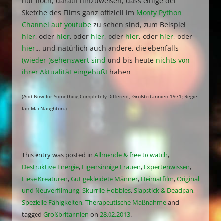
nur noch, darauf hinzuweisen, dass einige der
Sketche des Films ganz offiziell im
Monty Python
Channel auf youtube
zu sehen sind, zum Beispiel
hier
, oder
hier
,
oder
hier
, oder
hier
, oder
hier
, oder
hier
… und natürlich auch andere, die ebenfalls
(wieder-)sehenswert sind
und bis heute
nichts von
ihrer Aktualität eingebüßt
haben.
(And Now for Something Completely Different, Großbritannien 1971; Regie:
Ian MacNaughton.)
This entry was posted in
Allmende & free to watch
,
Destruktive Energie
,
Eigensinnige Frauen
,
Expertenwissen
,
Fiese Kreaturen
,
Gut gekleidete Männer
,
Heimatfilm
,
Original
und Neuverfilmung
,
Skurrile Hobbies
,
Slapstick & Deadpan
,
Spezielle Fähigkeiten
,
Therapeutische Maßnahme
and
tagged
Großbritannien
on
28.02.2013
.