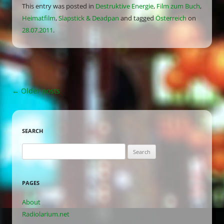
This entry was posted in
Destruktive Energie
,
Film zum Buch
,
Heimatfilm
,
Slapstick & Deadpan
and tagged
Österreich
on
28.07.2011
.
Post
←
Older posts
navigation
SEARCH
Search
for:
PAGES
About
Radiolarium.net