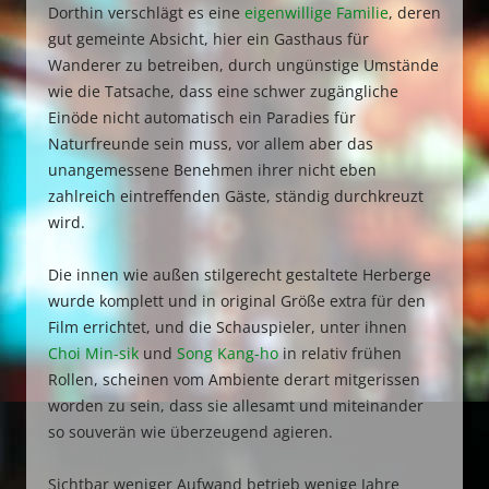
Dorthin verschlägt es eine
eigenwillige Familie
, deren
gut gemeinte Absicht, hier ein Gasthaus für
Wanderer zu betreiben, durch ungünstige Umstände
wie die Tatsache, dass eine schwer zugängliche
Einöde nicht automatisch ein Paradies für
Naturfreunde sein muss, vor allem aber das
unangemessene Benehmen ihrer nicht eben
zahlreich eintreffenden Gäste, ständig durchkreuzt
wird.
Die innen wie außen stilgerecht gestaltete Herberge
wurde komplett und in original Größe extra für den
Film errichtet, und die Schauspieler, unter ihnen
Choi Min-sik
und
Song Kang-ho
in relativ frühen
Rollen, scheinen vom Ambiente derart mitgerissen
worden zu sein, dass sie allesamt und miteinander
so souverän wie überzeugend agieren.
Sichtbar weniger Aufwand betrieb wenige Jahre