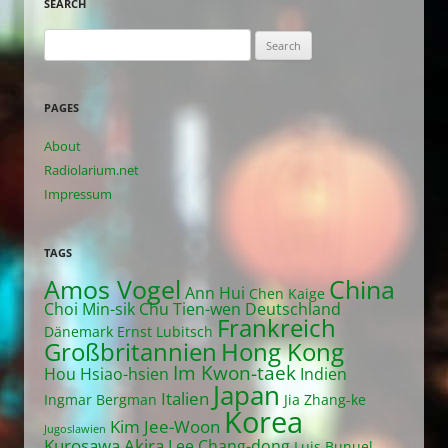
SEARCH
Search
for:
PAGES
About
Radiolarium.net
Impressum
TAGS
Amos Vogel
China
Ann Hui
Chen Kaige
Choi Min-sik
Chu Tien-wen
Deutschland
Frankreich
Dänemark
Ernst Lubitsch
Großbritannien
Hong Kong
Im Kwon-taek
Hou Hsiao-hsien
Indien
Japan
Italien
Ingmar Bergman
Jia Zhang-ke
Korea
Kim Jee-Woon
Jugoslawien
Kurosawa Akira
Lee Chang-dong
Luis Bunuel