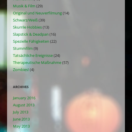
Musik & Film
(29)
Original und Neuverfilmung
(14)
Schwarz/Weiß
(39)
Skurrile Hobbies
(13)
Slapstick & Deadpan
(16)
Spezielle Fähigkeiten
(22)
Stummfilm
(9)
Tatsächliche Ereignisse
(24)
Therapeutische Maßnahme
(57)
Zombies!
(4)
ARCHIVES
January 2016
August 2013
July 2013
June 2013
May 2013