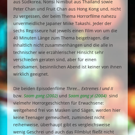
aus Südkorea, Nonsi Nimibut aus Thailand sowie
Peter Chan und Fruit Chan aus Hong Kong und, nicht
zu vergessen, der beim Thema Horrorfilme nahezu
unvermeidliche Japaner Miike Takashi. Jeder der
sechs Regisseure hat jeweils einen Film von um die
40 Minuten Länge zum Thema beigetragen, die
inhaltlich nicht zusammenhängen und die alle in
technischer wie erzählerischer Hinsicht sehr
verschieden geraten sind, aber für einen
erholsamen, besinnlichen Abend ist keiner von ihnen
wirklich geeignet.
Die beiden Episodenfilme
Three… Extremes I und II
bzw.
Saam gang (2002)
und
Saam gang yi (2004)
sind
vielmehr Horrorgeschichten für Erwachsene:
weitgehend frei von Masken und Sägen, werden hier
keine Teenager gemeuchelt, zumindest nicht
reihenweise, überhaupt gibt es vergleichsweise
wenig Geschrei und auch das Filmblut fließt nicht