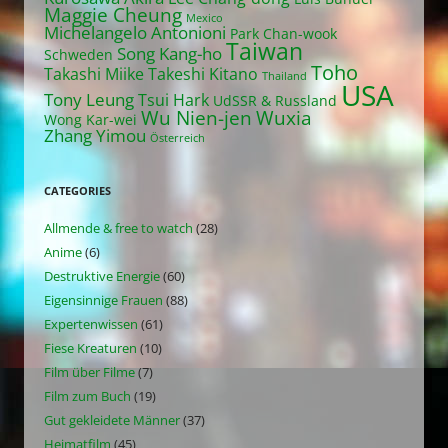
Maggie Cheung
Mexico
Michelangelo Antonioni
Park Chan-wook
Taiwan
Song Kang-ho
Schweden
Toho
Takashi Miike
Takeshi Kitano
Thailand
USA
Tony Leung
Tsui Hark
UdSSR & Russland
Wu Nien-jen
Wuxia
Wong Kar-wei
Zhang Yimou
Österreich
CATEGORIES
Allmende & free to watch
(28)
Anime
(6)
Destruktive Energie
(60)
Eigensinnige Frauen
(88)
Expertenwissen
(61)
Fiese Kreaturen
(10)
Film über Filme
(7)
Film zum Buch
(19)
Gut gekleidete Männer
(37)
Heimatfilm
(45)