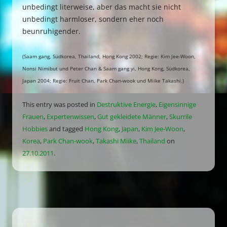
unbedingt literweise, aber das macht sie nicht
unbedingt harmloser, sondern eher noch
beunruhigender.
(Saam gang, Südkorea, Thailand, Hong Kong 2002; Regie: Kim Jee-Woon,
Nonsi Nimibut und Peter Chan & Saam gang yi, Hong Kong, Südkorea,
Japan 2004; Regie: Fruit Chan, Park Chan-wook und Miike Takashi.)
This entry was posted in
Destruktive Energie
,
Eigensinnige
Frauen
,
Expertenwissen
,
Gut gekleidete Männer
,
Skurrile
Hobbies
and tagged
Hong Kong
,
Japan
,
Kim Jee-Woon
,
Korea
,
Park Chan-wook
,
Takashi Miike
,
Thailand
on
27.10.2011
.