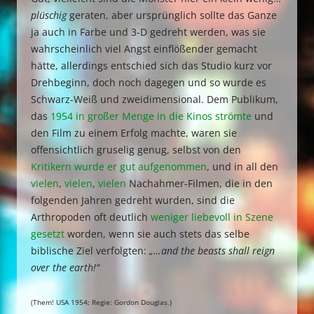
plüschig
geraten, aber ursprünglich sollte das Ganze
ja auch in Farbe und 3-D gedreht werden, was sie
wahrscheinlich viel Angst einflößender gemacht
hätte, allerdings entschied sich das Studio kurz vor
Drehbeginn, doch noch dagegen und so wurde es
Schwarz-Weiß und zweidimensional. Dem Publikum,
das
1954 in großer Menge in die Kinos strömte
und
den Film zu einem Erfolg machte, waren sie
offensichtlich gruselig genug, selbst von den
Kritikern wurde er gut aufgenommen
, und in all den
vielen
,
vielen
,
vielen
Nachahmer-Filmen, die in den
folgenden Jahren gedreht wurden, sind die
Arthropoden oft deutlich
weniger liebevoll in Szene
gesetzt
worden, wenn sie auch stets das selbe
biblische Ziel verfolgten:
„…and the beasts shall reign
over the earth!“
(Them! USA 1954; Regie: Gordon Douglas.)