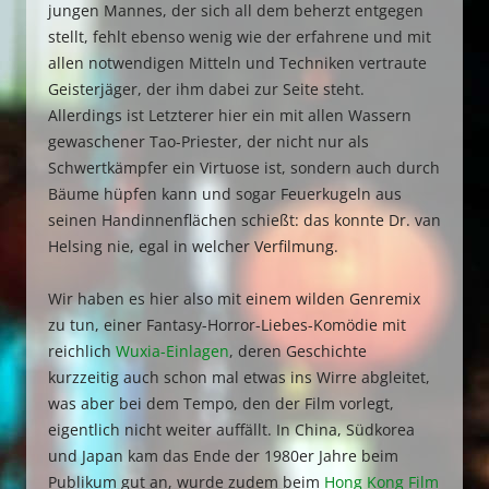
jungen Mannes, der sich all dem beherzt entgegen
stellt, fehlt ebenso wenig wie der erfahrene und mit
allen notwendigen Mitteln und Techniken vertraute
Geisterjäger, der ihm dabei zur Seite steht.
Allerdings ist Letzterer hier ein mit allen Wassern
gewaschener Tao-Priester, der nicht nur als
Schwertkämpfer ein Virtuose ist, sondern auch durch
Bäume hüpfen kann und sogar Feuerkugeln aus
seinen Handinnenflächen schießt: das konnte Dr. van
Helsing nie, egal in welcher Verfilmung.
Wir haben es hier also mit einem wilden Genremix
zu tun, einer Fantasy-Horror-Liebes-Komödie mit
reichlich
Wuxia-Einlagen
, deren Geschichte
kurzzeitig auch schon mal etwas ins Wirre abgleitet,
was aber bei dem Tempo, den der Film vorlegt,
eigentlich nicht weiter auffällt. In China, Südkorea
und Japan kam das Ende der 1980er Jahre beim
Publikum gut an, wurde zudem beim
Hong Kong Film