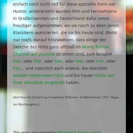
einfach noch nicht reif für diese spezielle Form von
Humor, andererseits wurden Film und Fernsehserie
in Großbritannien und Deutschland dafür umso
freudiger aufgenommen, wo sie rasch zu eben jenen
Klassikern avancierten, die sie bis heute sind. Bleibt
nur noch, darauf hinzuweisen, dass einige der
Sketche des Films ganz offiziell im
Monty Python
Channel auf youtube
zu sehen sind, zum Beispiel
hier
, oder
hier
,
oder
hier
, oder
hier
, oder
hier
, oder
hier
… und natürlich auch andere, die ebenfalls
(wieder-)sehenswert sind
und bis heute
nichts von
ihrer Aktualität eingebüßt
haben.
(And Now for Something Completely Different, Großbritannien 1971; Regie:
Ian MacNaughton.)
This entry was posted in
Allmende & free to watch
,