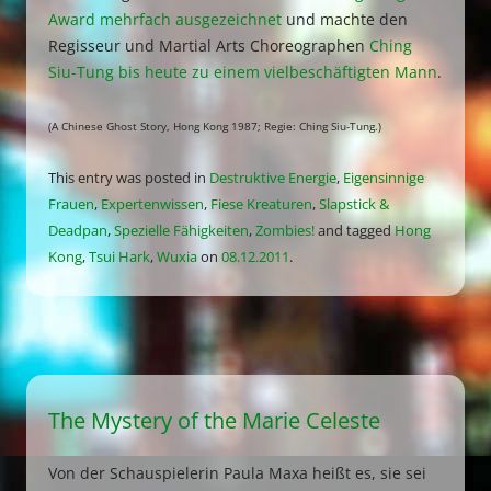
Award mehrfach ausgezeichnet
und machte den
Regisseur und Martial Arts Choreographen
Ching
Siu-Tung bis heute zu einem vielbeschäftigten Mann
.
(A Chinese Ghost Story, Hong Kong 1987; Regie: Ching Siu-Tung.)
This entry was posted in
Destruktive Energie
,
Eigensinnige
Frauen
,
Expertenwissen
,
Fiese Kreaturen
,
Slapstick &
Deadpan
,
Spezielle Fähigkeiten
,
Zombies!
and tagged
Hong
Kong
,
Tsui Hark
,
Wuxia
on
08.12.2011
.
The Mystery of the Marie Celeste
Von der Schauspielerin Paula Maxa heißt es, sie sei