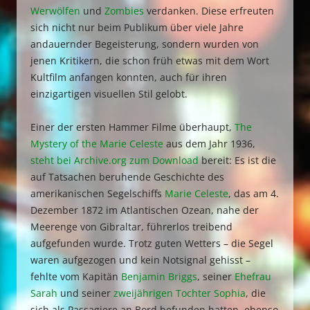
Werwölfen
und
Zombies
verdanken. Diese erfreuten
sich nicht nur beim Publikum über viele Jahre
andauernder Begeisterung, sondern wurden von
jenen Kritikern, die schon früh etwas mit dem Wort
Kultfilm anfangen konnten, auch für ihren
einzigartigen visuellen Stil gelobt.
Einer der ersten Hammer Filme überhaupt,
The
Mystery of the Marie Celeste
aus dem Jahr 1936,
steht bei Archive.org zum Download
bereit: Es ist die
auf Tatsachen beruhende Geschichte des
amerikanischen Segelschiffs
Marie Celeste
, das am 4.
Dezember 1872 im Atlantischen Ozean, nahe der
Meerenge von Gibraltar, führerlos treibend
aufgefunden wurde. Trotz guten Wetters – die Segel
waren aufgezogen und kein Notsignal gehisst –
fehlte vom Kapitän
Benjamin Briggs
, seiner
Ehefrau
Sarah
und seiner
zweijährigen Tochter Sophia
, die
sich als Passagiere an Bord befunden hatten, ebenso