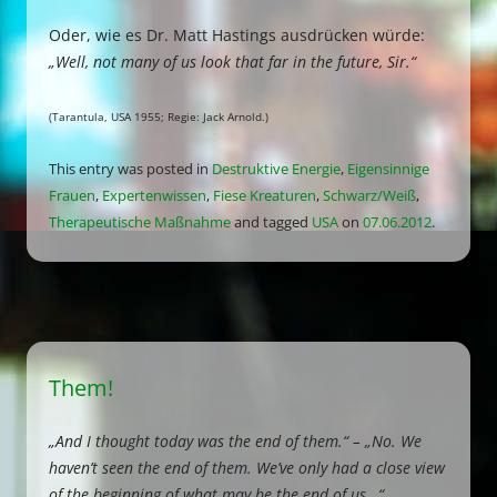
Oder, wie es Dr. Matt Hastings ausdrücken würde:
„Well, not many of us look that far in the future, Sir.“
(Tarantula, USA 1955; Regie: Jack Arnold.)
This entry was posted in
Destruktive Energie
,
Eigensinnige
Frauen
,
Expertenwissen
,
Fiese Kreaturen
,
Schwarz/Weiß
,
Therapeutische Maßnahme
and tagged
USA
on
07.06.2012
.
Them!
„And I thought today was the end of them.“ – „No. We
haven’t seen the end of them. We’ve only had a close view
of the beginning of what may be the end of us…“