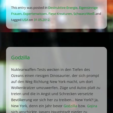
This entry was posted in
Destruktive Energie
,
Eigensinnige
Frauen
,
Expertenwissen
,
Fiese Kreaturen
,
Schwarz/Weiß
and
tagged
USA
on
31.05.2012
.
Godzilla
Nuklearwaffen-Tests wecken in den Tiefen des
Ozeans einen riesigen Dinosaurier, der sich prompt
auf den Weg Richtung New York macht, um dort
Wolkenkratzer umzuwerfen, Züge und Autos platt zu
treten und die in Angst und Schrecken versetzte
Bevölkerung vor sich her zu treiben… New York?! Ja,
New York, denn ein Jahr bevor
Godzilla
bzw.
Gojira
sich anschickte, Japans Hauptstadt nieder zu