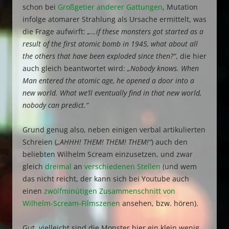
schon bei
Großgetier anderer Gattungen
, Mutation
infolge atomarer Strahlung als Ursache ermittelt, was
die Frage aufwirft:
„…if these monsters got started as a
result of the first atomic bomb in 1945, what about all
the others that have been exploded since then?“
, die hier
auch gleich beantwortet wird:
„Nobody knows. When
Man entered the atomic age, he opened a door into a
new world. What we’ll eventually find in that new world,
nobody can predict.“
Grund genug also, neben einigen verbal artikulierten
Schreien (
„AHHH! THEM! THEM! THEM!“
) auch den
beliebten Wilhelm Scream einzusetzen, und zwar
gleich
dreimal
an
verschiedenen
Stellen
(und wem
das nicht reicht, der kann sich bei Youtube auch
einen
zwölfminütigen Zusammenschnitt von
Wilhelm-Scream-Filmszenen
ansehen, bzw. hören).
Gut, vielleicht sind die Monster hier ein klein wenig…