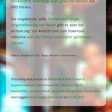
restaurierte, allerdings auch gekürzte Version
auf
DVD heraus.
Die ungekürzte, volle
104 Minuten lange,
Originalfassung von Häxan
gibt es aber bei
archive.org: zur Ansicht und zum Download –
inklusive
aller
der Zensur zum Opfer gefallenen
Szenen
.
(Häxan, Dänemark 1922; Regie: Benjamin Christensen.)
This entry was posted in
Allmende & free to watch
,
Expertenwissen
,
Fiese Kreaturen
,
Film zum Buch
,
Heimatfilm
,
Schwarz/Weiß
,
Spezielle Fähigkeiten
,
Stummfilm
and tagged
Amos Vogel
,
Dänemark
on
31.01.2013
.