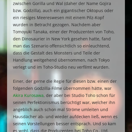
zwischen Gorilla und Wal (daher der Name Gojira
bzw. Godzilla), auch ein gigantischer Oktopus oder
ein riesiges Meereswesen mit einem Pilz-Kopf
wurden in Betracht gezogen. Nachdem aber
Tomoyuki Tanaka, einer der Produzenten von Toho,
den Dinosaurier in New York gesehen hatte, fand
man das Szenario offensichtlich so einleuchtend,
dass die Gestalt des Monsters und Teile der
Handlung weitgehend übernommen, nach Tokyo
verlegt und im Toho-Studio neu verfilmt wurden.
Einer, der gerne die Regie für diesen bzw. einen der
folgenden Godzilla-Filme übernommen hätte, war
Akira Kurosawa
, der aber bei Studio Toho schon für
seinen Perfektionismus berüchtigt war, welcher ihn
angeblich auch schon mal Ströme umleiten und
Hausdächer ab- und wieder aufdecken ließ, wenn es
seinen Vorstellungen besser entsprach. Und so kam
es wohl, dass die Produzenten bei Toho Co., Ltd.