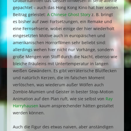
Großbritannien das Geisterfilmwesen in Serie alleine
gepachtet – auch das Hong Kong Kino hat hier seinen
Beitrag geleistet:
A Chinese Ghost Story
z. B. bringt
es bisher auf zwei Fortsetzungen, ein Remake und
eine Fernsehserie, wobei einige der hier wiederholt
eingesetzten Motive auch in europäischen und
amerikanischen Horrorfilmen sehr beliebt sind:
allerdings wehen hier nicht nur Vorhänge, sondern
große Mengen von Stoff durch die Nacht, ebenso wie
bleiche Fräuleins mit Untertemperatur in langen
weißen Gewändern. Es gibt verräterische Blutflecken
und natürlich Kerzen, die im falschen Moment
verlöschen, was wiederum außer Wölfen auch
Zombie-Mumien und Geister in bester Stop-Motion
Animation auf den Plan ruft, wie sie selbst von
Ray
Harryhausen
kaum ansprechender hätten gestaltet
werden können.
Auch die Figur des etwas naiven, aber anständigen