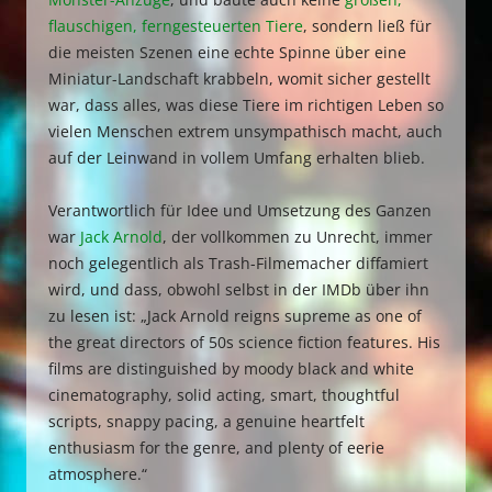
flauschigen, ferngesteuerten Tiere
, sondern ließ für
die meisten Szenen eine echte Spinne über eine
Miniatur-Landschaft krabbeln, womit sicher gestellt
war, dass alles, was diese Tiere im richtigen Leben so
vielen Menschen extrem unsympathisch macht, auch
auf der Leinwand in vollem Umfang erhalten blieb.
Verantwortlich für Idee und Umsetzung des Ganzen
war
Jack Arnold
, der vollkommen zu Unrecht, immer
noch gelegentlich als Trash-Filmemacher diffamiert
wird, und dass, obwohl selbst in der IMDb über ihn
zu lesen ist: „Jack Arnold reigns supreme as one of
the great directors of 50s science fiction features. His
films are distinguished by moody black and white
cinematography, solid acting, smart, thoughtful
scripts, snappy pacing, a genuine heartfelt
enthusiasm for the genre, and plenty of eerie
atmosphere.“