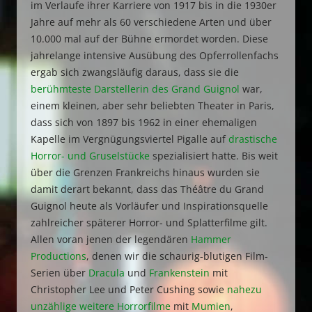
im Verlaufe ihrer Karriere von 1917 bis in die 1930er
Jahre auf mehr als 60 verschiedene Arten und über
10.000 mal auf der Bühne ermordet worden. Diese
jahrelange intensive Ausübung des Opferrollenfachs
ergab sich zwangsläufig daraus, dass sie die
berühmteste Darstellerin des Grand Guignol
war,
einem kleinen, aber sehr beliebten Theater in Paris,
dass sich von 1897 bis 1962 in einer ehemaligen
Kapelle im Vergnügungsviertel Pigalle auf
drastische
Horror- und Gruselstücke
spezialisiert hatte. Bis weit
über die Grenzen Frankreichs hinaus wurden sie
damit derart bekannt, dass das Théâtre du Grand
Guignol heute als Vorläufer und Inspirationsquelle
zahlreicher späterer Horror- und Splatterfilme gilt.
Allen voran jenen der legendären
Hammer
Productions
, denen wir die schaurig-blutigen Film-
Serien über
Dracula
und
Frankenstein
mit
Christopher Lee und Peter Cushing sowie
nahezu
unzählige weitere Horrorfilme
mit
Mumien
,