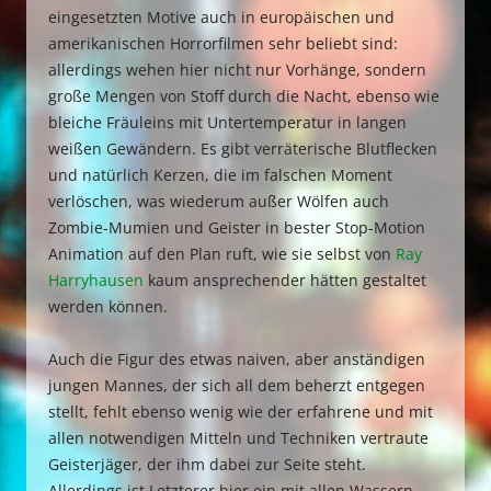
eingesetzten Motive auch in europäischen und
amerikanischen Horrorfilmen sehr beliebt sind:
allerdings wehen hier nicht nur Vorhänge, sondern
große Mengen von Stoff durch die Nacht, ebenso wie
bleiche Fräuleins mit Untertemperatur in langen
weißen Gewändern. Es gibt verräterische Blutflecken
und natürlich Kerzen, die im falschen Moment
verlöschen, was wiederum außer Wölfen auch
Zombie-Mumien und Geister in bester Stop-Motion
Animation auf den Plan ruft, wie sie selbst von
Ray
Harryhausen
kaum ansprechender hätten gestaltet
werden können.
Auch die Figur des etwas naiven, aber anständigen
jungen Mannes, der sich all dem beherzt entgegen
stellt, fehlt ebenso wenig wie der erfahrene und mit
allen notwendigen Mitteln und Techniken vertraute
Geisterjäger, der ihm dabei zur Seite steht.
Allerdings ist Letzterer hier ein mit allen Wassern