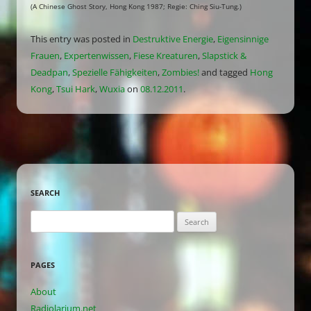
(A Chinese Ghost Story, Hong Kong 1987; Regie: Ching Siu-Tung.)
This entry was posted in
Destruktive Energie
,
Eigensinnige
Frauen
,
Expertenwissen
,
Fiese Kreaturen
,
Slapstick &
Deadpan
,
Spezielle Fähigkeiten
,
Zombies!
and tagged
Hong
Kong
,
Tsui Hark
,
Wuxia
on
08.12.2011
.
SEARCH
Search
for:
PAGES
About
Radiolarium.net