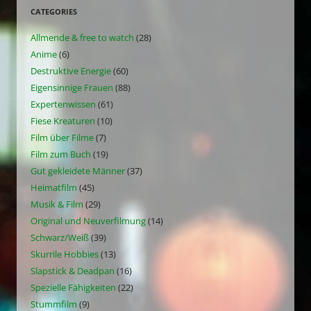
CATEGORIES
Allmende & free to watch
(28)
Anime
(6)
Destruktive Energie
(60)
Eigensinnige Frauen
(88)
Expertenwissen
(61)
Fiese Kreaturen
(10)
Film über Filme
(7)
Film zum Buch
(19)
Gut gekleidete Männer
(37)
Heimatfilm
(45)
Musik & Film
(29)
Original und Neuverfilmung
(14)
Schwarz/Weiß
(39)
Skurrile Hobbies
(13)
Slapstick & Deadpan
(16)
Spezielle Fähigkeiten
(22)
Stummfilm
(9)