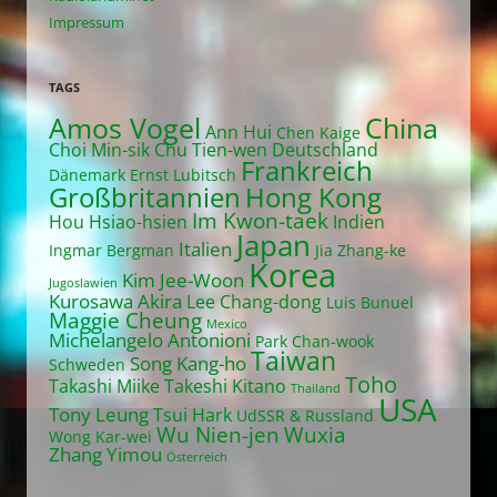
Impressum
TAGS
Amos Vogel
China
Ann Hui
Chen Kaige
Choi Min-sik
Chu Tien-wen
Deutschland
Frankreich
Dänemark
Ernst Lubitsch
Großbritannien
Hong Kong
Im Kwon-taek
Hou Hsiao-hsien
Indien
Japan
Italien
Ingmar Bergman
Jia Zhang-ke
Korea
Kim Jee-Woon
Jugoslawien
Kurosawa Akira
Lee Chang-dong
Luis Bunuel
Maggie Cheung
Mexico
Michelangelo Antonioni
Park Chan-wook
Taiwan
Song Kang-ho
Schweden
Toho
Takashi Miike
Takeshi Kitano
Thailand
USA
Tony Leung
Tsui Hark
UdSSR & Russland
Wu Nien-jen
Wuxia
Wong Kar-wei
Zhang Yimou
Österreich