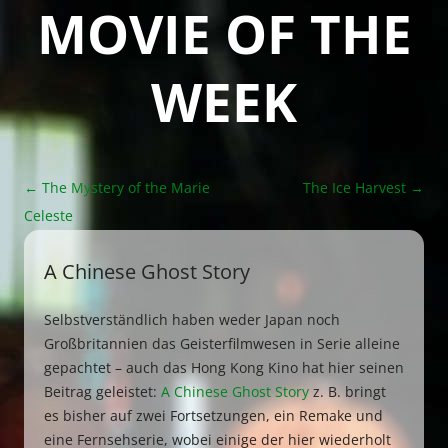
MOVIE OF THE
WEEK
Post
←
The Mystery of the Marie
The Ice Harvest
→
navigation
Celeste
A Chinese Ghost Story
Selbstverständlich haben weder Japan noch
Großbritannien das Geisterfilmwesen in Serie alleine
gepachtet – auch das Hong Kong Kino hat hier seinen
Beitrag geleistet:
A Chinese Ghost Story
z. B. bringt
es bisher auf zwei Fortsetzungen, ein Remake und
eine Fernsehserie, wobei einige der hier wiederholt