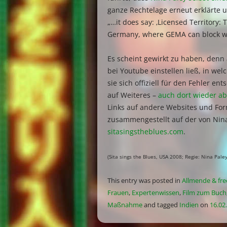
ganze Rechtelage erneut erklärte u
„…it does say: ‚Licensed Territory: 
Germany, where GEMA can block wh
Es scheint gewirkt zu haben, denn
bei Youtube einstellen ließ, in wel
sie sich offiziell für den Fehler ent
auf Weiteres –
auch dort wieder a
Links auf andere Websites und For
zusammengestellt auf der von Nina
sitasingstheblues.com
.
(Sita sings the Blues, USA 2008; Regie: Nina Paley
This entry was posted in
Allmende & fre
Frauen
,
Expertenwissen
,
Film zum Buch
Maßnahme
and tagged
Indien
on
16.02