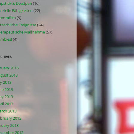
apstick & Deadpan
(16)
ezielle Fähigkeiten
(22)
tummfilm
(9)
tsächliche Ereignisse
(24)
herapeutische Maßnahme
(57)
mbies!
(4)
CHIVES
nuary 2016
gust 2013
ly 2013
ne 2013
ay 2013
ril 2013
rch 2013
bruary 2013
nuary 2013
ecember 2012