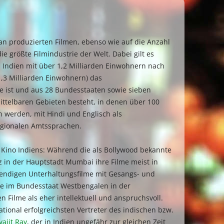
an produzierten Filmen, ebenso wie auf die Anzahl
ie größte Filmindustrie der Welt. Dabei gilt es
s Indien mit über 1,2 Milliarden Einwohnern nach
1,3 Milliarden Einwohnern) das
e ist und aus 28 Bundesstaaten sowie sieben
telbaren Gebieten besteht, in denen über 100
 werden, mit Hindi und Englisch als
egionalen Amtssprachen.
s Kino Indiens: Während die als Bollywood bekannte
z in der Hauptstadt Mumbai ihre Filme meist in
wendigen Unterhaltungsfilme mit Gesangs- und
die im Bundesstaat Westbengalen in der
 Filme als eher intellektuell und anspruchsvoll.
tional erfolgreichsten Vertreter des indischen bzw.
yajit Ray
, der in Indien ungefähr zur gleichen Zeit