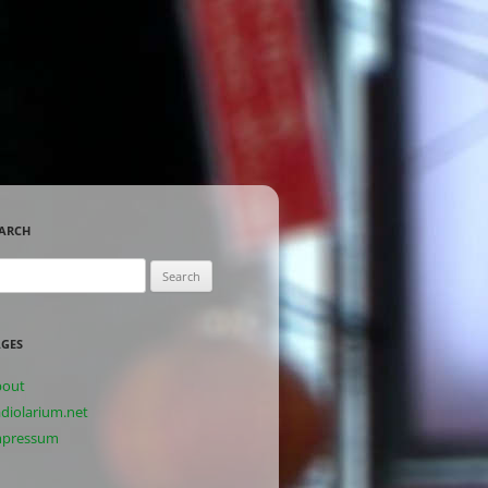
ARCH
arch
:
GES
bout
diolarium.net
mpressum