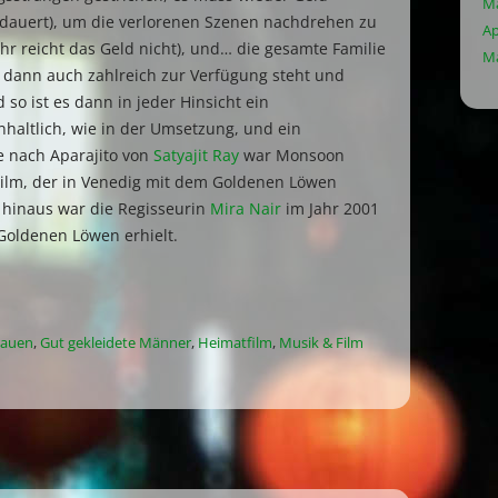
M
dauert), um die verlorenen Szenen nachdrehen zu
Ap
r reicht das Geld nicht), und… die gesamte Familie
Ma
 dann auch zahlreich zur Verfügung steht und
 so ist es dann in jeder Hinsicht ein
altlich, wie in der Umsetzung, und ein
e nach Aparajito von
Satyajit Ray
war Monsoon
Film, der in Venedig mit dem Goldenen Löwen
hinaus war die Regisseurin
Mira Nair
im Jahr 2001
 Goldenen Löwen erhielt.
rauen
,
Gut gekleidete Männer
,
Heimatfilm
,
Musik & Film