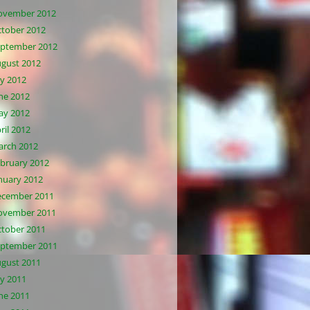
ovember 2012
tober 2012
ptember 2012
gust 2012
ly 2012
ne 2012
ay 2012
ril 2012
rch 2012
bruary 2012
nuary 2012
ecember 2011
ovember 2011
tober 2011
ptember 2011
gust 2011
ly 2011
ne 2011