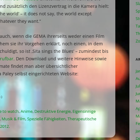
Sl
nd zusätzlich den Lizenzvertrag in die Kamera hielt:
Sp
The world‘ – it does not say, the world except
S
atever they want.“
Ta
T
 auch, wenn die GEMA ihrerseits weder einen Film
Zo
chem sie ihr Vorgehen erklärt, noch einen, in dem
schuldigt, so ist ‚Sita sings the Blues‘ – zumindest bis
brufbar
. Den Download und weitere Hinweise sowie
AR
mate findet man aber übersichtlicher
Ja
 Paley selbst eingerichteten Website:
Au
Ju
Ju
.)
M
Ap
e to watch
,
Anime
,
Destruktive Energie
,
Eigensinnige
Ma
,
Musik & Film
,
Spezielle Fähigkeiten
,
Therapeutische
Fe
.2012
.
Ja
D