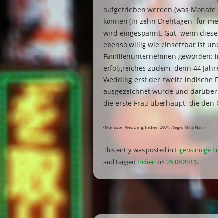
aufgetrieben werden (was Monate 
können (in zehn Drehtagen, für meh
wird eingespannt. Gut, wenn diese
ebenso willig wie einsetzbar ist und
Familienunternehmen geworden: inh
erfolgreiches zudem, denn 44 Jahr
Wedding erst der zweite indische 
ausgezeichnet wurde und darüber 
die erste Frau überhaupt, die den
(Monsoon Wedding, Indien 2001; Regie: Mira Nair.)
This entry was posted in
Eigensinnige F
and tagged
Indien
on
25.08.2011
.