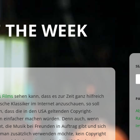
 THE WEEK
SE
Se
for
s Films
sehen kann, dass es zur Zeit ganz hilfreich
PA
tsche Klassiker im Internet anzuschauen, so soll
A
n, dass die in den USA geltenden Copyright-
Ra
en einfacher machen würden. Denn auch, wenn
I
, die Musik bei Freunden in Auftrag gibt und sich
ie man zusätzlich verwenden möchte, kein Copyright