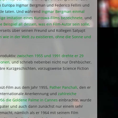
in Europa Ingmar Bergman und Federico Fellini und
ade taten. Und während
Ingmar Bergman einmal
sige Imitation eines Kuroswa-Films bezeichnete
, und
 Beispiel all dessen, was ein Film-Autor sein solle,
erseits über seinen Freund und Kollegen Satyajit
ei wie in der Welt zu existieren, ohne die Sonne und
roduktiv:
zwischen 1955 und 1991 drehte er 29
tionen
, und schrieb nebenbei nicht nur Drehbücher,
äre Kurzgeschichten, vorzugsweise Science Fiction
büt-Film aus dem Jahr 1955,
Pather Panchali
, den er
 internationale Anerkennung und
zahlreiche
956 die Goldene Palme in Cannes
einbrachte, wurde
e später und auch dann zunächst nur einem sehr
macht, nämlich als er 1964 mit seinem Film