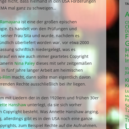
ange nicht, dass niemand in den USA Forderungen
TA
GEMA mal ganz zu schweigen…
A
Ramayana
ist eine der großen epischen
C
C
ogie. Es handelt von den Prüfungen und
D
F
 seiner Frau Sita und wurde, nachdem es
G
ndlich überliefert worden war, vor etwa 2000
H
assung schriftlich niedergelegt, was es
H
rauf ein wie auch immer geartetes Copyright
I
kanerin
Nina Paley
dieses mit sehr zeitgemäßen
I
 in fünf Jahre langer Arbeit am heimischen
Ji
s-Film
macht, dann sollte man eigentlich davon
K
erenden Rechte ausschließlich bei ihr liegen.
K
L
Me
lm mit Liedern der in den 1920ern und frühen 30er
P
ette Hanshaw
unterlegt, da sie sich vorher
S
T
ein Copyright besteht. Was Annette Hanshaw anging,
Th
g, allerdings gibt es in den USA noch eine ganze
T
pyrights, zum Beispiel Rechte auf die Aufnahmen,