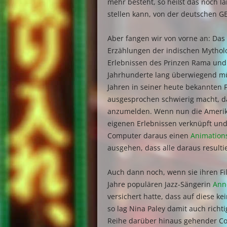
mehr besteht, so heißt das noch l
stellen kann, von der deutschen 
Aber fangen wir von vorne an: Das
Erzählungen der indischen Mythol
Erlebnissen des Prinzen Rama und
Jahrhunderte lang überwiegend mü
Jahren in seiner heute bekannten F
ausgesprochen schwierig macht, da
anzumelden. Wenn nun die Ameri
eigenen Erlebnissen verknüpft und
Computer daraus einen
Animation
ausgehen, dass alle daraus resulti
Auch dann noch, wenn sie ihren Fi
Jahre populären Jazz-Sängerin
Ann
versichert hatte, dass auf diese k
so lag Nina Paley damit auch richti
Reihe darüber hinaus gehender Co