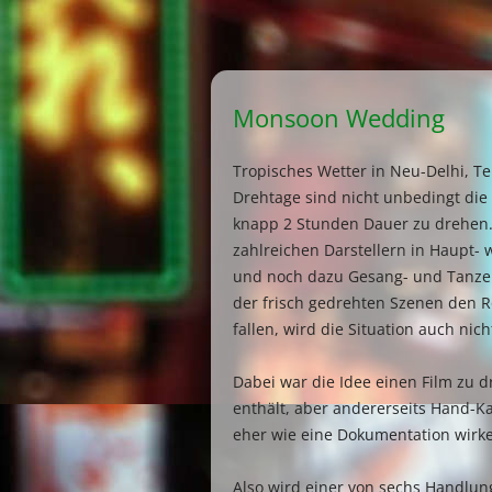
Monsoon Wedding
Tropisches Wetter in Neu-Delhi, 
Drehtage sind nicht unbedingt die
knapp 2 Stunden Dauer zu drehen. 
zahlreichen Darstellern in Haupt-
und noch dazu Gesang- und Tanze
der frisch gedrehten Szenen den R
fallen, wird die Situation auch nic
Dabei war die Idee einen Film zu d
enthält, aber andererseits Hand-K
eher wie eine Dokumentation wirken
Also wird einer von sechs Handlun