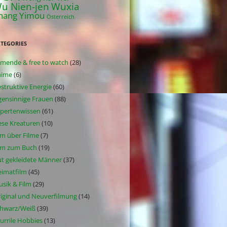
u Nien-jen
Wuxia
hang Yimou
Österreich
TEGORIES
lmende & free to watch
(28)
nime
(6)
struktive Energie
(60)
gensinnige Frauen
(88)
pertenwissen
(61)
ese Kreaturen
(10)
lm über Filme
(7)
lm zum Buch
(19)
t gekleidete Männer
(37)
imatfilm
(45)
sik & Film
(29)
iginal und Neuverfilmung
(14)
hwarz/Weiß
(39)
urrile Hobbies
(13)