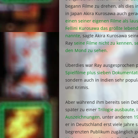
begann Filme zu drehen, als dies 
in Japan Akira Kurosawa auch ger
einen seiner eigenen Filme als lau
Fellini Kurosawa das größte lebende
nannte
, sagte Akira Kurosawa sein
Ray
seine Filme nicht zu kennen, s
den Mond zu sehen.
Überdies war Ray ausgesprochen p
Spielfilme plus sieben Dokumenta
sondern auch in Indien sehr popul
und Krimis.
Aber während ihm bereits sein De
später zu einer
Trilogie ausbaute
,
Auszeichnungen
, unter anderen
1
er in Deutschland erst viele Jahr
begrenzten Publikum zugänglich ge