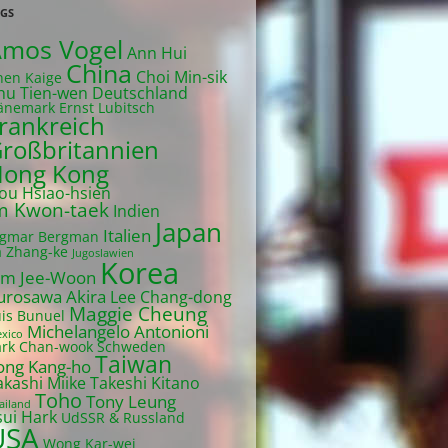
GS
mos Vogel
Ann Hui
China
Choi Min-sik
hen Kaige
hu Tien-wen
Deutschland
änemark
Ernst Lubitsch
rankreich
roßbritannien
ong Kong
ou Hsiao-hsien
m Kwon-taek
Indien
Japan
Italien
ngmar Bergman
a Zhang-ke
Jugoslawien
Korea
im Jee-Woon
urosawa Akira
Lee Chang-dong
Maggie Cheung
uis Bunuel
Michelangelo Antonioni
xico
ark Chan-wook
Schweden
Taiwan
ong Kang-ho
akashi Miike
Takeshi Kitano
Toho
Tony Leung
ailand
sui Hark
UdSSR & Russland
USA
Wong Kar-wei