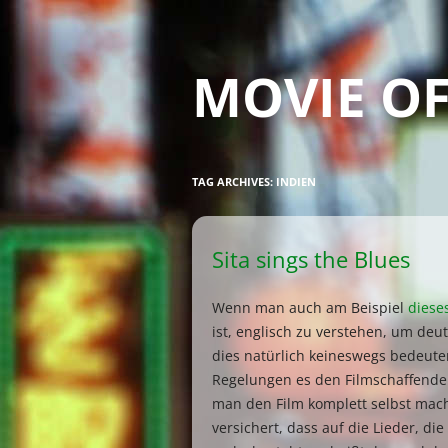
MOVIE OF
TAG ARCHIVES:
INDIEN
Sita sings the Blues
Wenn man auch am Beispiel
diese
ist, englisch zu verstehen, um deu
dies natürlich keineswegs bedeute
Regelungen es den Filmschaffend
man den Film komplett selbst macht
versichert, dass auf die Lieder, d