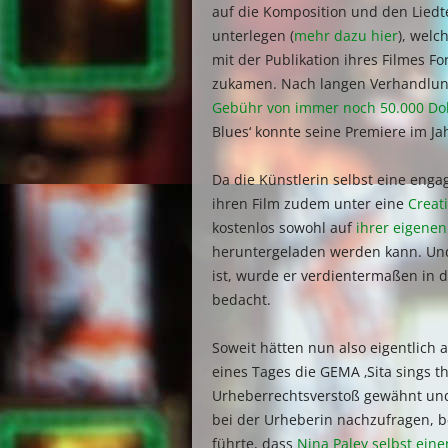
auf die Komposition und den Liedt
unterlegen (
mehr dazu hier
), welc
mit der Publikation ihres Filmes F
zukamen. Nach langen Verhandlung
Gebühr von immer noch 50.000 Dol
Blues‘ konnte seine Premiere im Jah
Da die Künstlerin selbst eine enga
ihren Film zudem unter eine
Creat
kostenlos sowohl auf
ihrer eigene
heruntergeladen werden kann. Und w
ist, wurde er verdientermaßen in 
bedacht.
Soweit hätten nun also eigentlich a
eines Tages die GEMA ‚Sita sings t
Urheberrechtsverstoß gewähnt und
bei der Urheberin nachzufragen, 
führte, dass
Nina Paley selbst eine