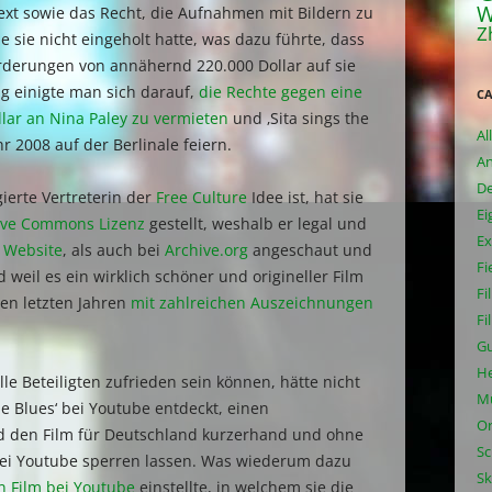
W
ext sowie das Recht, die Aufnahmen mit Bildern zu
Z
he sie nicht eingeholt hatte, was dazu führte, dass
orderungen von annähernd 220.000 Dollar auf sie
 einigte man sich darauf,
die Rechte gegen eine
CA
lar an Nina Paley zu vermieten
und ‚Sita sings the
Al
r 2008 auf der Berlinale feiern.
A
De
gierte Vertreterin der
Free Culture
Idee ist, hat sie
Ei
ive Commons Lizenz
gestellt, weshalb er legal und
Ex
n Website
, als auch bei
Archive.org
angeschaut und
Fi
eil es ein wirklich schöner und origineller Film
Fi
den letzten Jahren
mit zahlreichen Auszeichnungen
Fi
Gu
He
lle Beteiligten zufrieden sein können, hätte nicht
Mu
he Blues‘ bei Youtube entdeckt, einen
Or
 den Film für Deutschland kurzerhand und ohne
Sc
bei Youtube sperren lassen. Was wiederum dazu
Sk
n Film bei Youtube
einstellte, in welchem sie die