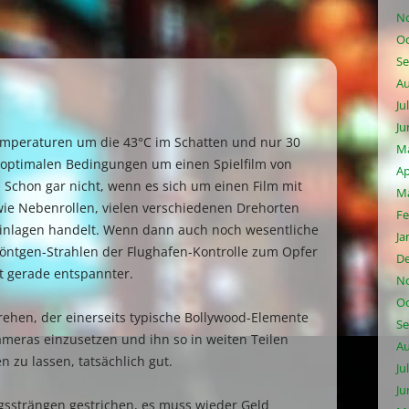
N
Oc
Se
Au
Ju
Ju
Temperaturen um die 43°C im Schatten und nur 30
M
 optimalen Bedingungen um einen Spielfilm von
Ap
Schon gar nicht, wenn es sich um einen Film mit
Ma
 wie Nebenrollen, vielen verschiedenen Drehorten
Fe
inlagen handelt. Wenn dann auch noch wesentliche
Ja
öntgen-Strahlen der Flughafen-Kontrolle zum Opfer
D
ht gerade entspannter.
N
Oc
rehen, der einerseits typische Bollywood-Elemente
Se
ameras einzusetzen und ihn so in weiten Teilen
Au
 zu lassen, tatsächlich gut.
Ju
Ju
gssträngen gestrichen, es muss wieder Geld