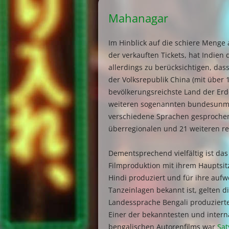
Mahanagar
Im Hinblick auf die schiere Menge 
der verkauften Tickets, hat Indien d
allerdings zu berücksichtigen, das
der Volksrepublik China (mit über 
bevölkerungsreichste Land der Erd
weiteren sogenannten bundesunmit
verschiedene Sprachen gesprochen
überregionalen und 21 weiteren r
Dementsprechend vielfältig ist da
Filmproduktion mit ihrem Hauptsit
Hindi produziert und für ihre auf
Tanzeinlagen bekannt ist, gelten 
Landessprache Bengali produzierten
Einer der bekanntesten und interna
bengalischen Autorenfilms war
Sat