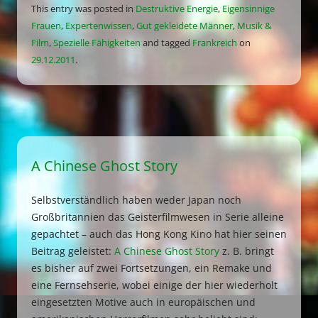
This entry was posted in
Destruktive Energie
,
Eigensinnige
Frauen
,
Expertenwissen
,
Gut gekleidete Männer
,
Musik &
Film
,
Spezielle Fähigkeiten
and tagged
Frankreich
on
29.12.2011
.
A Chinese Ghost Story
Selbstverständlich haben weder Japan noch
Großbritannien das Geisterfilmwesen in Serie alleine
gepachtet – auch das Hong Kong Kino hat hier seinen
Beitrag geleistet:
A Chinese Ghost Story
z. B. bringt
es bisher auf zwei Fortsetzungen, ein Remake und
eine Fernsehserie, wobei einige der hier wiederholt
eingesetzten Motive auch in europäischen und