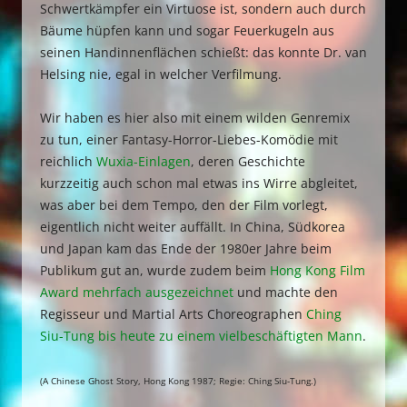
Schwertkämpfer ein Virtuose ist, sondern auch durch
Bäume hüpfen kann und sogar Feuerkugeln aus
seinen Handinnenflächen schießt: das konnte Dr. van
Helsing nie, egal in welcher Verfilmung.
Wir haben es hier also mit einem wilden Genremix
zu tun, einer Fantasy-Horror-Liebes-Komödie mit
reichlich
Wuxia-Einlagen
, deren Geschichte
kurzzeitig auch schon mal etwas ins Wirre abgleitet,
was aber bei dem Tempo, den der Film vorlegt,
eigentlich nicht weiter auffällt. In China, Südkorea
und Japan kam das Ende der 1980er Jahre beim
Publikum gut an, wurde zudem beim
Hong Kong Film
Award mehrfach ausgezeichnet
und machte den
Regisseur und Martial Arts Choreographen
Ching
Siu-Tung bis heute zu einem vielbeschäftigten Mann
.
(A Chinese Ghost Story, Hong Kong 1987; Regie: Ching Siu-Tung.)