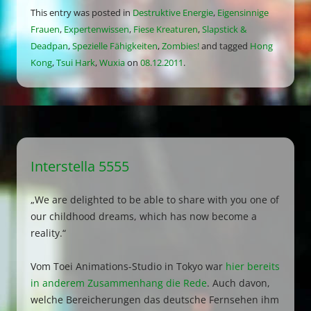
This entry was posted in
Destruktive Energie
,
Eigensinnige
Frauen
,
Expertenwissen
,
Fiese Kreaturen
,
Slapstick &
Deadpan
,
Spezielle Fähigkeiten
,
Zombies!
and tagged
Hong
Kong
,
Tsui Hark
,
Wuxia
on
08.12.2011
.
Interstella 5555
„We are delighted to be able to share with you one of
our childhood dreams, which has now become a
reality.“
Vom Toei Animations-Studio in Tokyo war
hier bereits
in anderem Zusammenhang die Rede
. Auch davon,
welche Bereicherungen das deutsche Fernsehen ihm