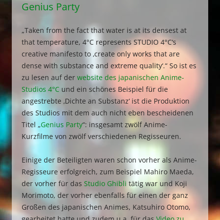
Genius Party
„Taken from the fact that water is at its densest at
that temperature, 4°C represents STUDIO 4°C‘s
creative manifesto to ‚create only works that are
dense with substance and extreme quality‘.“ So ist es
zu lesen auf der
website des japanischen Anime-
Studios 4°C
und ein schönes Beispiel für die
angestrebte ‚Dichte an Substanz‘ ist die Produktion
des Studios mit dem auch nicht eben bescheidenen
Titel „
Genius Party
“: insgesamt zwölf Anime-
Kurzfilme von zwölf verschiedenen Regisseuren.
Einige der Beteiligten waren schon vorher als Anime-
Regisseure erfolgreich, zum Beispiel Mahiro Maeda,
der vorher für das
Studio Ghibli
tätig war und Koji
Morimoto, der vorher ebenfalls für einen der ganz
Großen des japanischen Animes, Katsuhiro Otomo,
gearbeitet hatte und zudem u.a. für das
Video zu