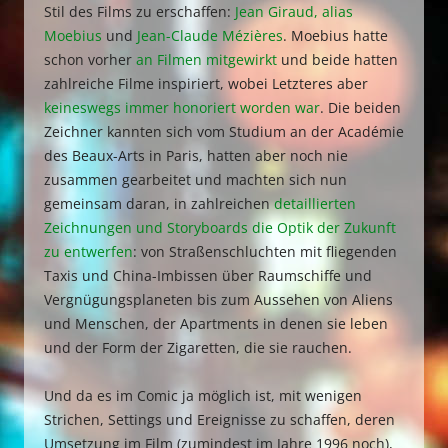
Stil des Films zu erschaffen:
Jean Giraud, alias
Moebius
und
Jean-Claude Mézières
. Moebius hatte
schon vorher
an Filmen mitgewirkt
und beide hatten
zahlreiche Filme inspiriert, wobei Letzteres aber
keineswegs immer honoriert worden war
. Die beiden
Zeichner kannten sich vom Studium an der Académie
des Beaux-Arts in Paris, hatten aber noch nie
zusammen gearbeitet und machten sich nun
gemeinsam daran, in zahlreichen
detaillierten
Zeichnungen und Storyboards die Optik der Zukunft
zu entwerfen
: von Straßenschluchten mit fliegenden
Taxis und China-Imbissen über Raumschiffe und
Vergnügungsplaneten bis zum Aussehen von Aliens
und Menschen, der Apartments in denen sie leben
und der Form der Zigaretten, die sie rauchen.
Und da es im Comic ja möglich ist, mit wenigen
Strichen, Settings und Ereignisse zu schaffen, deren
Umsetzung im Film (zumindest im Jahre 1996 noch),