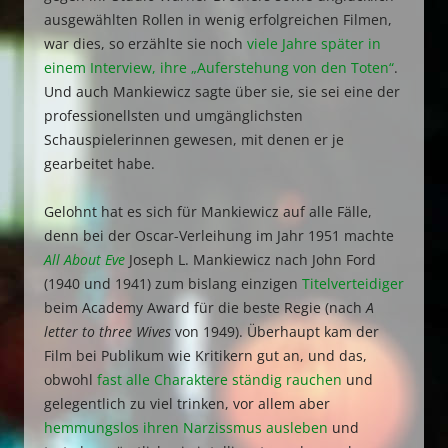
ausgewählten Rollen in wenig erfolgreichen Filmen,
war dies, so erzählte sie noch
viele Jahre später in
einem Interview, ihre „Auferstehung von den Toten“
.
Und auch Mankiewicz sagte über sie, sie sei eine der
professionellsten und umgänglichsten
Schauspielerinnen gewesen, mit denen er je
gearbeitet habe.
Gelohnt hat es sich für Mankiewicz auf alle Fälle,
denn bei der Oscar-Verleihung im Jahr 1951 machte
All About Eve
Joseph L. Mankiewicz nach John Ford
(1940 und 1941) zum bislang einzigen
Titelverteidiger
beim Academy Award für die beste Regie (nach
A
letter to three Wives
von 1949). Überhaupt kam der
Film bei Publikum wie Kritikern gut an, und das,
obwohl
fast alle Charaktere ständig rauchen
und
gelegentlich zu viel trinken, vor allem aber
hemmungslos ihren Narzissmus ausleben
und