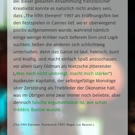
Bei dieser geballten Ansammlung französischer
Kreativität konnte es natürlich nicht anders sein,
dass „The Fifth Element“ 1997 als Eröffnungsfilm bei
den Festspielen in Cannes lief, wo er überwiegend
positiv aufgenommen wurde, während nämlich
einige wenige Kritiker nach tieferem Sinn und Logik
suchten, ließen die anderen sich schlichtweg
unterhalten, denn das Ganze ist laut, hektisch, bunt
und knallig, und macht einfach Spaß anzuschauen,
vor allem Gary Oldman als Nietzsche zitierender
(„
Was mich nicht umbringt, macht mich stärker
“)
Ausbeuter-Kapitalist, der selbstgefällige Monologe
über Zerstörung als Triebfeder der Ökonomie hält,
was im Übrigen eine zwar immer noch beliebte, aber
dennoch
falsche Argumentation ist, wie schon
Frédéric Bastiat wusste
.
(The Fifth Element, Frankreich 1997; Regie: Luc Besson.)