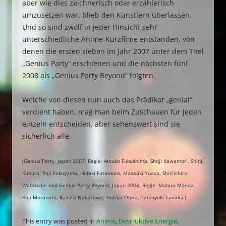
aber wie dies zeichnerisch oder erzählerisch
umzusetzen war, blieb den Künstlern überlassen.
Und so sind zwölf in jeder Hinsicht sehr
unterschiedliche Anime-Kurzfilme entstanden, von
denen die ersten sieben im Jahr 2007 unter dem Titel
„Genius Party“ erschienen und die nächsten fünf
2008 als „Genius Party Beyond“ folgten.
Welche von diesen nun auch das Prädikat „genial“
verdient haben, mag man beim Zuschauen für jeden
einzeln entscheiden, aber sehenswert sind sie
sicherlich alle.
(Genius Party, Japan 2007; Regie: Atsuko Fukushima, Shoji Kawamori, Shinji
Kimura, Yoji Fukuyama, Hideki Futamura, Masaaki Yuasa, Shin’ichiro
Watanabe und Genius Party Beyond, Japan 2008; Regie: Mahiro Maeda,
Koji Morimoto, Kazuto Nakazawa, Shin’ya Ohira, Tatsuyuki Tanaka.)
This entry was posted in
Anime
,
Destruktive Energie
,