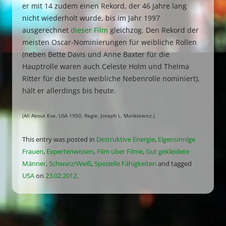
er mit 14 zudem einen Rekord, der 46 Jahre lang
nicht wiederholt wurde, bis im Jahr 1997
ausgerechnet
dieser Film
gleichzog. Den Rekord der
meisten Oscar-Nominierungen für weibliche Rollen
(neben Bette Davis und Anne Baxter für die
Hauptrolle waren auch Celeste Holm und Thelma
Ritter für die beste weibliche Nebenrolle nominiert),
hält er allerdings bis heute.
(All About Eve, USA 1950; Regie: Joseph L. Mankiewicz.)
This entry was posted in
Destruktive Energie
,
Eigensinnige
Frauen
,
Expertenwissen
,
Film über Filme
,
Gut gekleidete
Männer
,
Schwarz/Weiß
,
Spezielle Fähigkeiten
and tagged
USA
on
23.02.2012
.