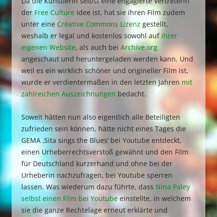
Da die Künstlerin selbst eine engagierte Vertreterin
der
Free Culture
Idee ist, hat sie ihren Film zudem
unter eine
Creative Commons Lizenz
gestellt,
weshalb er legal und kostenlos sowohl auf
ihrer
eigenen Website
, als auch bei
Archive.org
angeschaut und heruntergeladen werden kann. Und
weil es ein wirklich schöner und origineller Film ist,
wurde er verdientermaßen in den letzten Jahren
mit
zahlreichen Auszeichnungen
bedacht.
Soweit hätten nun also eigentlich alle Beteiligten
zufrieden sein können, hätte nicht eines Tages die
GEMA ‚Sita sings the Blues‘ bei Youtube entdeckt,
einen Urheberrechtsverstoß gewähnt und den Film
für Deutschland kurzerhand und ohne bei der
Urheberin nachzufragen, bei Youtube sperren
lassen. Was wiederum dazu führte, dass
Nina Paley
selbst einen Film bei Youtube
einstellte, in welchem
sie die ganze Rechtelage erneut erklärte und