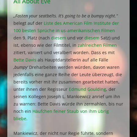
All About Eve
„Fasten your seatbelts. It’s going to be a bumpy night.“
belegt auf der
Liste des American Film Institute der
100 besten Sprüche in us-amerikanischen Filmen
den 9. Platz (nach
diesem
und vor
diesem
Satz) und
ist, ebenso wie der Filmtitel, in
zahlreichen Filmen
zitiert, variiert und veralbert worden. Dass es mit
Bette Davis
als Hauptdarstellerin auf alle Fälle
‚bumpy‘
Dreharbeiten werden würden, davon waren
jedenfalls eine ganze Reihe der Leute überzeugt, die
bereits vorher mit ihr zusammen gearbeitet hatten,
unter ihnen der Regisseur
Edmund Goulding
, der
seinen Kollegen Joseph L. Mankiewicz anrief um ihn
zu warnen: Bette Davis würde ihn zermahlen, bis nur
noch ein
Häufchen feiner Staub von ihm übrig
bliebe
.
Mankiewicz, der nicht nur Regie führte, sondern