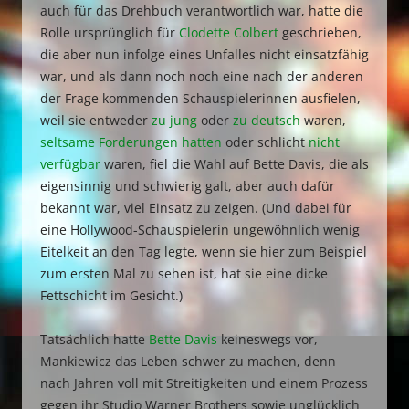
auch für das Drehbuch verantwortlich war, hatte die
Rolle ursprünglich für
Clodette Colbert
geschrieben,
die aber nun infolge eines Unfalles nicht einsatzfähig
war, und als dann noch noch eine nach der anderen
der Frage kommenden Schauspielerinnen ausfielen,
weil sie entweder
zu jung
oder
zu deutsch
waren,
seltsame Forderungen hatten
oder schlicht
nicht
verfügbar
waren, fiel die Wahl auf Bette Davis, die als
eigensinnig und schwierig galt, aber auch dafür
bekannt war, viel Einsatz zu zeigen. (Und dabei für
eine Hollywood-Schauspielerin ungewöhnlich wenig
Eitelkeit an den Tag legte, wenn sie hier zum Beispiel
zum ersten Mal zu sehen ist, hat sie eine dicke
Fettschicht im Gesicht.)
Tatsächlich hatte
Bette Davis
keineswegs vor,
Mankiewicz das Leben schwer zu machen, denn
nach Jahren voll mit Streitigkeiten und einem Prozess
gegen ihr Studio Warner Brothers sowie unglücklich