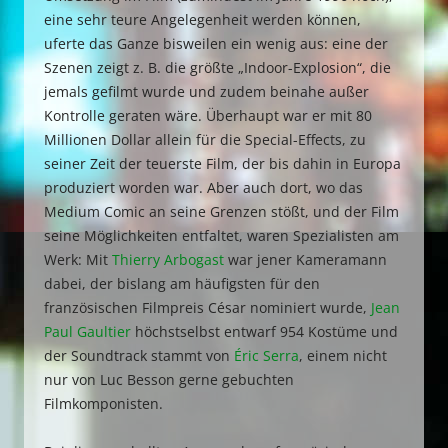
eine sehr teure Angelegenheit werden können,
uferte das Ganze bisweilen ein wenig aus: eine der
Szenen zeigt z. B. die größte „Indoor-Explosion“, die
jemals gefilmt wurde und zudem beinahe außer
Kontrolle geraten wäre. Überhaupt war er mit 80
Millionen Dollar allein für die Special-Effects, zu
seiner Zeit der teuerste Film, der bis dahin in Europa
produziert worden war. Aber auch dort, wo das
Medium Comic an seine Grenzen stößt, und der Film
seine Möglichkeiten entfaltet, waren Spezialisten am
Werk: Mit
Thierry Arbogast
war jener Kameramann
dabei, der bislang am häufigsten für den
französischen Filmpreis César nominiert wurde,
Jean
Paul Gaultier
höchstselbst entwarf 954 Kostüme und
der Soundtrack stammt von
Éric Serra
, einem nicht
nur von Luc Besson gerne gebuchten
Filmkomponisten.