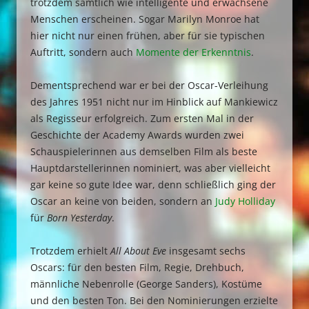
trotzdem sämtlich wie intelligente und erwachsene
Menschen erscheinen. Sogar Marilyn Monroe hat
hier nicht nur einen frühen, aber für sie typischen
Auftritt, sondern auch
Momente der Erkenntnis
.
Dementsprechend war er bei der Oscar-Verleihung
des Jahres 1951 nicht nur im Hinblick auf Mankiewicz
als Regisseur erfolgreich. Zum ersten Mal in der
Geschichte der Academy Awards wurden zwei
Schauspielerinnen aus demselben Film als beste
Hauptdarstellerinnen nominiert, was aber vielleicht
gar keine so gute Idee war, denn schließlich ging der
Oscar an keine von beiden, sondern an
Judy Holliday
für
Born Yesterday
.
Trotzdem erhielt
All About Eve
insgesamt sechs
Oscars: für den besten Film, Regie, Drehbuch,
männliche Nebenrolle (George Sanders), Kostüme
und den besten Ton. Bei den Nominierungen erzielte