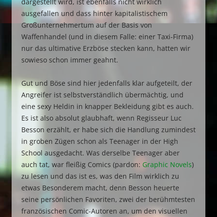
dargestellt wird, ist ebenfalls nicht wirklich
ausgefallen und dass hinter kapitalistischem
Großunternehmertum auf der Basis von
Waffenhandel (und in diesem Falle: einer Taxi-Firma)
nur das ultimative Erzböse stecken kann, hatten wir
sowieso schon immer geahnt.
Gut und Böse sind hier jedenfalls klar aufgeteilt, der
Angreifer ist selbstverständlich übermächtig, und
eine sexy Heldin in knapper Bekleidung gibt es auch.
Es ist also absolut glaubhaft, wenn Regisseur Luc
Besson erzählt, er habe sich die Handlung zumindest
in groben Zügen schon als Teenager in der High
School ausgedacht. Was derselbe Teenager aber
auch tat, war fleißig Comics (pardon:
Graphic Novels
)
zu lesen und das ist es, was den Film wirklich zu
etwas Besonderem macht, denn Besson heuerte
seine persönlichen Favoriten, zwei der berühmtesten
französischen Comic-Autoren an, um den visuellen