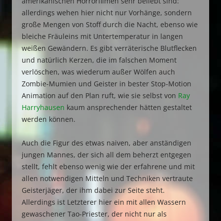
amerikanischen Horrorfilmen sehr beliebt sind:
allerdings wehen hier nicht nur Vorhänge, sondern
große Mengen von Stoff durch die Nacht, ebenso wie
bleiche Fräuleins mit Untertemperatur in langen
weißen Gewändern. Es gibt verräterische Blutflecken
und natürlich Kerzen, die im falschen Moment
verlöschen, was wiederum außer Wölfen auch
Zombie-Mumien und Geister in bester Stop-Motion
Animation auf den Plan ruft, wie sie selbst von
Ray
Harryhausen
kaum ansprechender hätten gestaltet
werden können.
Auch die Figur des etwas naiven, aber anständigen
jungen Mannes, der sich all dem beherzt entgegen
stellt, fehlt ebenso wenig wie der erfahrene und mit
allen notwendigen Mitteln und Techniken vertraute
Geisterjäger, der ihm dabei zur Seite steht.
Allerdings ist Letzterer hier ein mit allen Wassern
gewaschener Tao-Priester, der nicht nur als