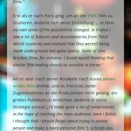
films.“
Erst als er nach Paris ging, um an der
ESEC
Film zu
studieren, änderte sich seine Einstellung:
„..in Paris
my own sense of the possibilities changed. In France I
saw a lot of features and documentaries from Third
World countries and realised that they weren’t being
made underground but quite openly. Some of Lino
Brocka’s films, for instance. I found myself thinking that
similar film-making should be possible in Korea.“
Als er aber nach seiner Rückkehr nach Korea
seinen
ersten Film
drehte, und es ihm trotz vieler
Zugeständnisse an die Produzenten nicht gelang, ein
großes Publikum zu erreichen, änderte er seine
Strategie erneut (
„I’d made quite a lot of compromises
in the hope of reaching the mass audience; since I failed,
I thought that I should forget about trying to please
people and make a more personal film.“
), schrieb das