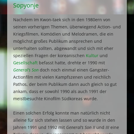
Sopyonje
Nachdem Im Kwon-taek sich in den 1980ern von
seinen vorherigen Themen, überwiegend Action- und
Kriegsfilmen, Komödien und Melodramen, die ein
möglichst großes Publikum ansprechen und
unterhalten sollten, abgewandt und sich mit eher
speziellen Fragen der koreanischen
Kultur
und
Gesellschaft
befasst hatte, drehte er 1990 mit
General‘s Son
doch noch einmal einen Gangster-
Actionfilm mit vielen Kampfszenen und reichlich
Pathos, der beim Publikum dann auch gleich so gut
ankam, dass er sowohl 1990 als auch 1991 der
meistbesuchte Kinofilm Südkoreas wurde.
Einen solchen Erfolg konnte man natürlich nicht
alleine für sich stehen lassen und so wurde in den
Jahren 1991 und 1992 mit
General‘s Son II
und
III
eine