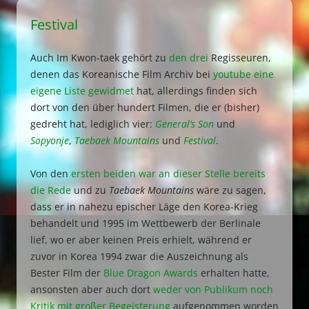
Festival
Auch Im Kwon-taek gehört zu
den
drei
Regisseuren,
denen das Koreanische Film Archiv bei
youtube eine
eigene Liste gewidmet
hat, allerdings finden sich
dort von den über hundert Filmen, die er (bisher)
gedreht hat, lediglich vier:
General‘s Son
und
Sopyonje
,
Taebaek Mountains
und
Festival
.
Von den
ersten beiden war an dieser Stelle bereits
die Rede
und zu
Taebaek Mountains
wäre zu sagen,
dass er in nahezu epischer Läge den Korea-Krieg
behandelt und 1995 im Wettbewerb der Berlinale
lief, wo er aber keinen Preis erhielt, während er
zuvor in Korea 1994 zwar die Auszeichnung als
Bester Film der
Blue Dragon Awards
erhalten hatte,
ansonsten aber auch dort
weder von Publikum noch
Kritik mit großer Begeisterung
aufgenommen worden