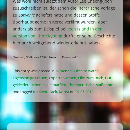
Was wohl nicht zuletzt dem Autor Lee Cheong-joon
zuzuschreiben ist, der schon die literarische Vorlage
zu
Sopyonje
geliefert hatte und dessen Stoffe
überhaupt gerne in Korea verfilmt wurden, aber
anders als zum Beispiel bei
Ieoh Island in der
Version von Kim Ki-young
dürfte er seine Geschichte
hier auch weitgehend wieder erkannt haben…
(Festival, Südkorea 1996; Regie: Im Kwon-taek.)
This entry was posted in
Allmende & free to watch
,
Eigensinnige Frauen
,
Expertenwissen
,
Film zum Buch
,
Gut
gekleidete Männer
,
Heimatfilm
,
Therapeutische Maßnahme
and tagged
Im Kwon-taek
,
Korea
on
02.05.2013
.