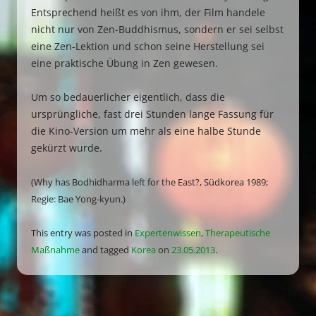
Entsprechend heißt es von ihm, der Film handele
nicht nur von Zen-Buddhismus, sondern er sei selbst
eine Zen-Lektion und schon seine Herstellung sei
eine praktische Übung in Zen gewesen.
Um so bedauerlicher eigentlich, dass die
ursprüngliche, fast drei Stunden lange Fassung für
die Kino-Version um mehr als eine halbe Stunde
gekürzt wurde.
(Why has Bodhidharma left for the East?, Südkorea 1989;
Regie: Bae Yong-kyun.)
This entry was posted in
Expertenwissen
,
Therapeutische
Maßnahme
and tagged
Korea
on
23.05.2013
.