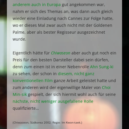
anderem auch in Europa
gut angekommen war,
nahm er sich des Themas an, was dann auch gleich
wieder eine Einladung nach Cannes zur Folge hatte,
wo er dieses Mal zwar auch nicht mit der Goldenen
Palme, aber als bester Regisseur ausgezeichnet
wurde.
Eigentlich hätte für
Chiwaseon
aber auch gut noch ein
Preis für den besten Darsteller dabei sein dürfen,
denn zum einen ist in einer Nebenrolle
Ahn Sung-ki
zu sehen, der schon in
diesem, nicht ganz
konventionellen Film
ganze Arbeit geleistet hatte und
zum anderen wird der eigenwillige Maler von
Choi
Min-sik
gespielt, der sich hiermit wohl auch für seine
nächste, nicht weniger ausgefallene Rolle
qualifizierte…
(Chiwaseon, Südkorea 2002; Regie: Im Kwon-taek.)