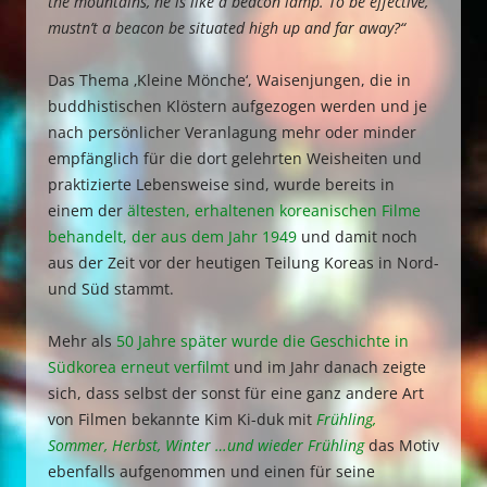
the mountains, he is like a beacon lamp. To be effective,
mustn’t a beacon be situated high up and far away?“
Das Thema ‚Kleine Mönche‘, Waisenjungen, die in
buddhistischen Klöstern aufgezogen werden und je
nach persönlicher Veranlagung mehr oder minder
empfänglich für die dort gelehrten Weisheiten und
praktizierte Lebensweise sind, wurde bereits in
einem der
ältesten, erhaltenen koreanischen Filme
behandelt, der aus dem Jahr 1949
und damit noch
aus der Zeit vor der heutigen Teilung Koreas in Nord-
und Süd stammt.
Mehr als
50 Jahre später wurde die Geschichte in
Südkorea erneut verfilmt
und im Jahr danach zeigte
sich, dass selbst der sonst für eine ganz andere Art
von Filmen bekannte Kim Ki-duk mit
Frühling,
Sommer, Herbst, Winter …und wieder Frühling
das Motiv
ebenfalls aufgenommen und einen für seine