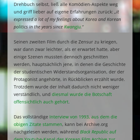
Drehbuch selbst, ließ alle Komödien-Aspekte weg
und griff lieber auf eigene Erfahrungen zurück:
„it
expressed a lot of my feelings about Korea and Korean
politics in the years since
Kwangju
.“
Seinen zweiten Film durch die Zensur zu kriegen,
war dann zwar leichter, als er erwartet hatte, aber
einige Szenen mussten dennoch geschnitten
werden, hauptsächlich jene, in denen die Geschichte
der studentischen Widerstandsorganisation, der der
Protagonist angehörte, in Rückblicken erzählt wurde.
Trotzdem wurde der Inhalt dadurch nicht weniger
verständlich, und
diesmal wurde die Botschaft
offensichtlich auch gehört
.
Das vollständige
Interview von 1993, aus dem die
obigen Zitate stammen
, kann bei Archive.org
nachgelesen werden, während
Black Republic
auf
dem Youtube-Kanal des Korean Film Archive zur