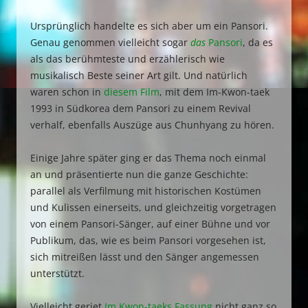
Ursprünglich handelte es sich aber um ein Pansori.
Genau genommen vielleicht sogar
das
Pansori
, da es
als das berühmteste und erzählerisch wie
musikalisch Beste seiner Art gilt. Und natürlich
waren schon in
diesem Film
, mit dem Im-Kwon-taek
1993 in Südkorea dem Pansori zu einem Revival
verhalf, ebenfalls Auszüge aus Chunhyang zu hören.
Einige Jahre später ging er das Thema noch einmal
an und präsentierte nun die ganze Geschichte:
parallel als Verfilmung mit historischen Kostümen
und Kulissen einerseits, und gleichzeitig vorgetragen
von einem Pansori-Sänger, auf einer Bühne und vor
Publikum, das, wie es beim Pansori vorgesehen ist,
sich mitreißen lässt und den Sänger angemessen
unterstützt.
Vielleicht geriet
Im Kwon-taeks Fassung
nicht ganz so