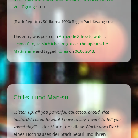
Verfügung
steht.
(Black Republic, Südkorea 1990; Regie: Park Kwang-su.)
This entry was posted in
Allmende & free to watch
,
Heimatfilm
,
Tatsächliche Ereignisse
,
Therapeutische
Maßnahme
and tagged
Korea
on
06.06.2013
.
Chil-su und Man-su
„
Listen up, all you powerful, educated, proud, rich
bastards! Listen to what I have to say. I want to tell you
something!“
… der Mann, der diese Worte vom Dach
eines Hochhauses der Stadt Seoul und ihren