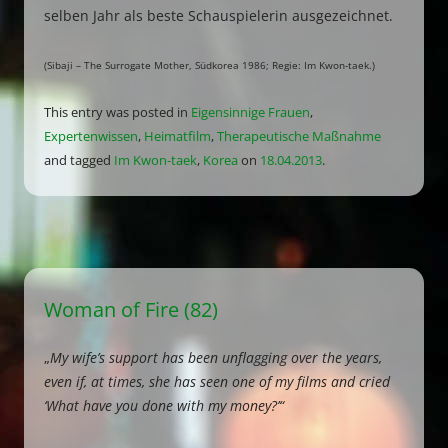
selben Jahr als beste Schauspielerin ausgezeichnet.
(Sibaji – The Surrogate Mother, Südkorea 1986; Regie: Im Kwon-taek.)
This entry was posted in
Eigensinnige Frauen
,
Expertenwissen
,
Heimatfilm
,
Therapeutische Maßnahme
and tagged
Im Kwon-taek
,
Korea
on
18.04.2013
.
Woman of Fire (82)
„
My wife’s support has been unflagging over the years,
even if, at times, she has seen one of my films and cried
‘What have you done with my money?’“