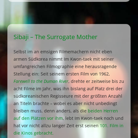
Sibaji – The Surrogate Mother
Selbst im an emsigen Filmemachern nicht eben
armen Südkorea nimmt Im Kwon-taek mit seiner
umfangreichen Filmographie eine herausragende
Stellung ein: Seit seinem ersten Film von 1962,
Farewell to the Duman River
, drehte er zeitweise bis zu
acht Filme im Jahr, was ihn bislang auf Platz drei der
südkoreanischen Regisseure mit der größten Anzahl
an Titeln brachte – wobei es aber nicht unbedingt
bleiben muss, denn anders, als die
beiden Herren
auf den Plätzen vor ihm
, lebt Im Kwon-taek noch und
hat vor nicht allzu langer Zeit erst seinen
101. Film in
die Kinos gebracht.