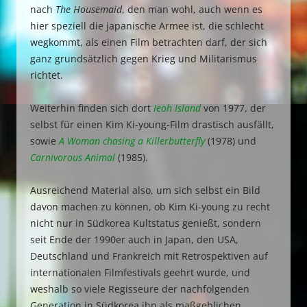
nach
The Housemaid
, den man wohl, auch wenn es
hier speziell die japanische Armee ist, die schlecht
wegkommt, als einen Film betrachten darf, der sich
ganz grundsätzlich gegen Krieg und Militarismus
richtet.
Weiterhin finden sich dort
Ieoh Island
von 1977, der
selbst für einen Kim Ki-young-Film drastisch ausfällt,
sowie
A Woman chasing a Killerbutterfly
(1978) und
Carnivorous Animal
(1985).
Ausreichend Material also, um sich selbst ein Bild
davon machen zu können, ob Kim Ki-young zu recht
nicht nur in Südkorea Kultstatus genießt, sondern
seit Ende der 1990er auch in Japan, den USA,
Deutschland und Frankreich mit Retrospektiven auf
internationalen Filmfestivals geehrt wurde, und
weshalb so viele Regisseure der nachfolgenden
Generation in Südkorea ihn als maßgeblichen