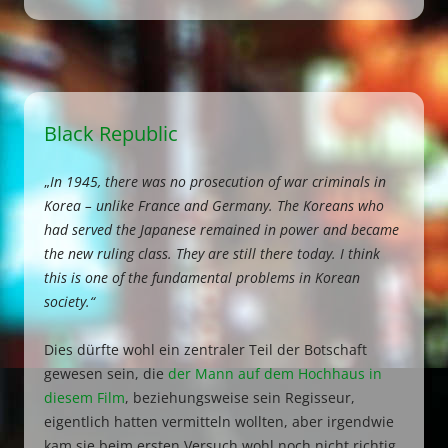
Black Republic
„
In 1945, there was no prosecution of war criminals in
Korea – unlike France and Germany. The Koreans who
had served the Japanese remained in power and became
the new ruling class. They are still there today. I think
this is one of the fundamental problems in Korean
society.“
Dies dürfte wohl ein zentraler Teil der Botschaft
gewesen sein, die
der Mann auf dem Hochhaus in
diesem Film
, beziehungsweise sein Regisseur,
eigentlich hatten vermitteln wollten, aber irgendwie
kam sie beim ersten Versuch wohl noch nicht richtig