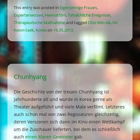
This entry was posted in
Eigensinnige Frauen
,
Expertenwissen
,
Heimatfilm
,
Tatsächliche Ereignisse
,
Therapeutische Maßnahme
and tagged
Choi Min-sik
,
Im
Kwon-taek
,
Korea
on
16.05.2013
.
Chunhyang
Die Geschichte von der treuen Chunhyang ist
Jahrhunderte alt und wurde in Korea gerne als
Theater aufgeführt und viele Male verfilmt. Letzteres
auch schon mal von zwei Regisseuren gleichzeitig,
deren Versionen sich dann im Kino einen Wettkampf
um die Zuschauer lieferten, bei dem es schließlich
auch
einen klaren Gewinner
gab.