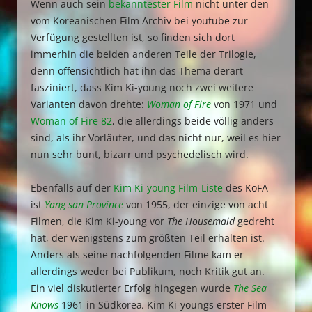
Wenn auch sein
bekanntester Film
nicht unter den
vom Koreanischen Film Archiv bei youtube zur
Verfügung gestellten ist, so finden sich dort
immerhin die beiden anderen Teile der Trilogie,
denn offensichtlich hat ihn das Thema derart
fasziniert, dass Kim Ki-young noch zwei weitere
Varianten davon drehte:
Woman of Fire
von 1971 und
Woman of Fire 82
, die allerdings beide völlig anders
sind, als ihr Vorläufer, und das nicht nur, weil es hier
nun sehr bunt, bizarr und psychedelisch wird.
Ebenfalls auf der
Kim Ki-young Film-Liste
des KoFA
ist
Yang san Province
von 1955, der einzige von acht
Filmen, die Kim Ki-young vor
The Housemaid
gedreht
hat, der wenigstens zum größten Teil erhalten ist.
Anders als seine nachfolgenden Filme kam er
allerdings weder bei Publikum, noch Kritik gut an.
Ein viel diskutierter Erfolg hingegen wurde
The Sea
Knows
1961 in Südkorea
,
Kim Ki-youngs erster Film