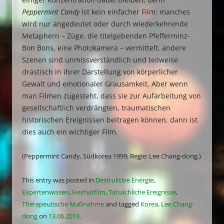
Peppermint Candy
ist kein einfacher Film: manches
wird nur angedeutet oder durch wiederkehrende
Metaphern – Züge, die titelgebenden Pfefferminz-
Bon Bons, eine Photokamera – vermittelt, andere
Szenen sind unmissverständlich und teilweise
drastisch in ihrer Darstellung von körperlicher
Gewalt und emotionaler Grausamkeit. Aber wenn
man Filmen zugesteht, dass sie zur Aufarbeitung von
gesellschaftlich verdrängten, traumatischen
historischen Ereignissen beitragen können, dann ist
dies auch ein wichtiger Film.
(Peppermint Candy, Südkorea 1999; Regie: Lee Chang-dong.)
This entry was posted in
Destruktive Energie
,
Expertenwissen
,
Heimatfilm
,
Tatsächliche Ereignisse
,
Therapeutische Maßnahme
and tagged
Korea
,
Lee Chang-
dong
on
13.06.2013
.