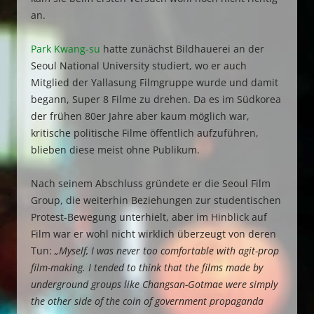
an.
Park Kwang-su
hatte zunächst Bildhauerei an der
Seoul National University studiert, wo er auch
Mitglied der Yallasung Filmgruppe wurde und damit
begann, Super 8 Filme zu drehen. Da es im Südkorea
der frühen 80er Jahre aber kaum möglich war,
kritische politische Filme öffentlich aufzuführen,
blieben diese meist ohne Publikum.
Nach seinem Abschluss gründete er die Seoul Film
Group, die weiterhin Beziehungen zur studentischen
Protest-Bewegung unterhielt, aber im Hinblick auf
Film war er wohl nicht wirklich überzeugt von deren
Tun:
„Myself, I was never too comfortable with agit-prop
film-making. I tended to think that the films made by
underground groups like Changsan-Gotmae were simply
the other side of the coin of government propaganda