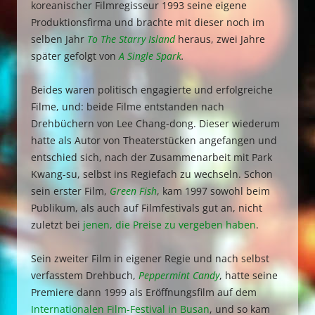
koreanischer Filmregisseur 1993 seine eigene
Produktionsfirma und brachte mit dieser noch im
selben Jahr
To The Starry Island
heraus, zwei Jahre
später gefolgt von
A Single Spark
.
Beides waren politisch engagierte und erfolgreiche
Filme, und: beide Filme entstanden nach
Drehbüchern von Lee Chang-dong. Dieser wiederum
hatte als Autor von Theaterstücken angefangen und
entschied sich, nach der Zusammenarbeit mit Park
Kwang-su, selbst ins Regiefach zu wechseln. Schon
sein erster Film,
Green Fish
, kam 1997 sowohl beim
Publikum, als auch auf Filmfestivals gut an, nicht
zuletzt bei
jenen, die Preise zu vergeben haben
.
Sein zweiter Film in eigener Regie und nach selbst
verfasstem Drehbuch,
Peppermint Candy
, hatte seine
Premiere dann 1999 als Eröffnungsfilm auf dem
Internationalen Film-Festival in Busan
, und so kam