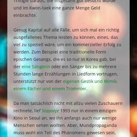
Trilogie daraus, die insgesamt gut besucht wurde
und Im Kwon-taek eine ganze Menge Geld
einbrachte.
Genug Kapital auf alle Fälle, um sich mal ein richtig
ausgefallenes Thema leisten zu können, eines, das
viel zu speziell wäre, um ein kommerzieller Erfolg zu
werden. Zum Beispiel eine traditionelle Form
epischen Gesangs, die es so nur in Korea gab, bei
der
eine Sängerin
oder ein Sänger bis zu mehrere
Stunden lange Erzählungen in Liedform vortrugen,
unterstützt nur von der
eigenen Gestik und Mimik,
einem Fächer und einem Trommler
.
Da man tatsächlich nicht mit allzu vielen Zuschauern
rechnete, lief
Sopyonje
1993 nur in einem einzigen
Kino in Seoul an, wo ihn anfangs auch nur wenige
Menschen sehen wollten. Aber, Mundpropaganda
muss wohl ein Teil des Phänomens gewesen sein,