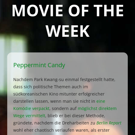
MOVIE OF THE
WEEK
Peppermint Candy
Nachdem Park Kwang-su einmal festgestellt hatte,
dass sich politische Themen auch im
südkoreanischen Kino mitunter erfolgreicher
darstellen lassen, wenn man sie nicht in
eine
Komödie verpackt
, sondern auf
möglichst direktem
Wege vermittelt
, blieb er bei dieser Methode,
gründete, nachdem die Dreharbeiten zu
Berlin Report
wohl eher chaotisch verlaufen waren, als erster