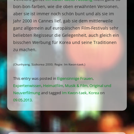
bon-bon-farben, wie die oben erwähnten Versionen,
aber sie ist immer noch schön bunt und als sie im
Jahr 2000 in Cannes lief, gab sie dem mittlerweile
ganz allgemein auf europäischen Film-Festivals sehr
beliebten Regisseur die Gelegenheit, auch gleich ein
bisschen Werbung für Korea und seine Traditionen
zu machen.
(Chunhyang, Südkorea 2000; Regie: Im Kwon-taek.)
This entry was posted in
Eigensinnige Frauen
,
Expertenwissen
,
Heimatfilm
,
Musik & Film
,
Original und
Neuverfilmung
and tagged
Im Kwon-taek
,
Korea
on
09.05.2013
.