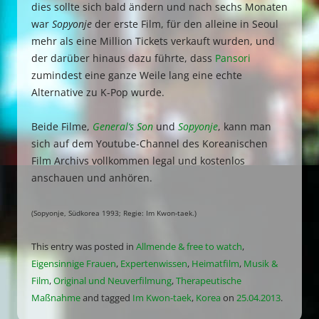
dies sollte sich bald ändern und nach sechs Monaten
war
Sopyonje
der erste Film, für den alleine in Seoul
mehr als eine Million Tickets verkauft wurden, und
der darüber hinaus dazu führte, dass
Pansori
zumindest eine ganze Weile lang eine echte
Alternative zu K-Pop wurde.
Beide Filme,
General‘s Son
und
Sopyonje
, kann man
sich auf dem Youtube-Channel des Koreanischen
Film Archivs vollkommen legal und kostenlos
anschauen und anhören.
(Sopyonje, Südkorea 1993; Regie: Im Kwon-taek.)
This entry was posted in
Allmende & free to watch
,
Eigensinnige Frauen
,
Expertenwissen
,
Heimatfilm
,
Musik &
Film
,
Original und Neuverfilmung
,
Therapeutische
Maßnahme
and tagged
Im Kwon-taek
,
Korea
on
25.04.2013
.